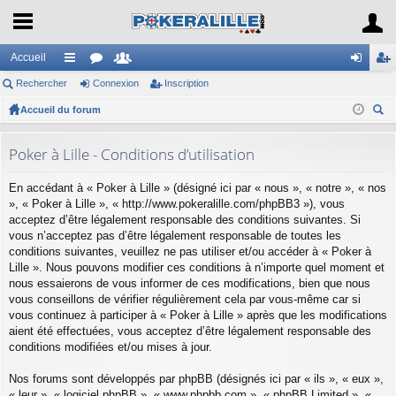
Accueil
Rechercher
ac
or
Connexion
e
Inscription
on
ns
Accueil du forum
co
u
m
ne
cri
ec
ur
m
br
xi
pti
her
Poker à Lille - Conditions d’utilisation
ci
s
es
on
on
ch
En accédant à « Poker à Lille » (désigné ici par « nous », « notre », « nos
er
s
», « Poker à Lille », « http://www.pokeralille.com/phpBB3 »), vous
acceptez d’être légalement responsable des conditions suivantes. Si
vous n’acceptez pas d’être légalement responsable de toutes les
conditions suivantes, veuillez ne pas utiliser et/ou accéder à « Poker à
Lille ». Nous pouvons modifier ces conditions à n’importe quel moment et
nous essaierons de vous informer de ces modifications, bien que nous
vous conseillons de vérifier régulièrement cela par vous-même car si
vous continuez à participer à « Poker à Lille » après que les modifications
aient été effectuées, vous acceptez d’être légalement responsable des
conditions modifiées et/ou mises à jour.
Nos forums sont développés par phpBB (désignés ici par « ils », « eux »,
« leur », « logiciel phpBB », « www.phpbb.com », « phpBB Limited », «