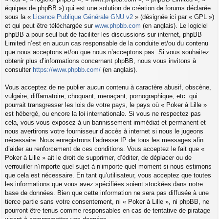
équipes de phpBB ») qui est une solution de création de forums déclarée
sous la «
Licence Publique Générale GNU v2
» (désignée ici par « GPL »)
et qui peut être téléchargée sur
www.phpbb.com
(en anglais). Le logiciel
phpBB a pour seul but de faciliter les discussions sur internet, phpBB
Limited n’est en aucun cas responsable de la conduite et/ou du contenu
que nous acceptons et/ou que nous n’acceptons pas. Si vous souhaitez
obtenir plus d’informations concernant phpBB, nous vous invitons à
consulter
https://www.phpbb.com/
(en anglais).
Vous acceptez de ne publier aucun contenu à caractère abusif, obscène,
vulgaire, diffamatoire, choquant, menaçant, pornographique, etc. qui
pourrait transgresser les lois de votre pays, le pays où « Poker à Lille »
est hébergé, ou encore la loi internationale. Si vous ne respectez pas
cela, vous vous exposez à un bannissement immédiat et permanent et
nous avertirons votre fournisseur d’accès à internet si nous le jugeons
nécessaire. Nous enregistrons l’adresse IP de tous les messages afin
d’aider au renforcement de ces conditions. Vous acceptez le fait que «
Poker à Lille » ait le droit de supprimer, d’éditer, de déplacer ou de
verrouiller n’importe quel sujet à n’importe quel moment si nous estimons
que cela est nécessaire. En tant qu’utilisateur, vous acceptez que toutes
les informations que vous avez spécifiées soient stockées dans notre
base de données. Bien que cette information ne sera pas diffusée à une
tierce partie sans votre consentement, ni « Poker à Lille », ni phpBB, ne
pourront être tenus comme responsables en cas de tentative de piratage