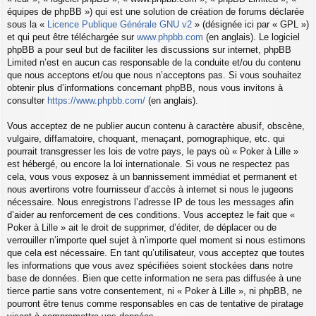
équipes de phpBB ») qui est une solution de création de forums déclarée
sous la «
Licence Publique Générale GNU v2
» (désignée ici par « GPL »)
et qui peut être téléchargée sur
www.phpbb.com
(en anglais). Le logiciel
phpBB a pour seul but de faciliter les discussions sur internet, phpBB
Limited n’est en aucun cas responsable de la conduite et/ou du contenu
que nous acceptons et/ou que nous n’acceptons pas. Si vous souhaitez
obtenir plus d’informations concernant phpBB, nous vous invitons à
consulter
https://www.phpbb.com/
(en anglais).
Vous acceptez de ne publier aucun contenu à caractère abusif, obscène,
vulgaire, diffamatoire, choquant, menaçant, pornographique, etc. qui
pourrait transgresser les lois de votre pays, le pays où « Poker à Lille »
est hébergé, ou encore la loi internationale. Si vous ne respectez pas
cela, vous vous exposez à un bannissement immédiat et permanent et
nous avertirons votre fournisseur d’accès à internet si nous le jugeons
nécessaire. Nous enregistrons l’adresse IP de tous les messages afin
d’aider au renforcement de ces conditions. Vous acceptez le fait que «
Poker à Lille » ait le droit de supprimer, d’éditer, de déplacer ou de
verrouiller n’importe quel sujet à n’importe quel moment si nous estimons
que cela est nécessaire. En tant qu’utilisateur, vous acceptez que toutes
les informations que vous avez spécifiées soient stockées dans notre
base de données. Bien que cette information ne sera pas diffusée à une
tierce partie sans votre consentement, ni « Poker à Lille », ni phpBB, ne
pourront être tenus comme responsables en cas de tentative de piratage