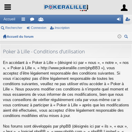
Accueil
Rechercher
ac
or
Connexion
e
Inscription
on
ns
Accueil du forum
co
u
m
ne
cri
ec
ur
m
br
xi
pti
her
Poker à Lille - Conditions d’utilisation
ci
s
es
on
on
ch
En accédant à « Poker à Lille » (désigné ici par « nous », « notre », « nos
er
s
», « Poker à Lille », « http://www.pokeralille.com/phpBB3 »), vous
acceptez d’être légalement responsable des conditions suivantes. Si
vous n’acceptez pas d’être légalement responsable de toutes les
conditions suivantes, veuillez ne pas utiliser et/ou accéder à « Poker à
Lille ». Nous pouvons modifier ces conditions à n’importe quel moment et
nous essaierons de vous informer de ces modifications, bien que nous
vous conseillons de vérifier régulièrement cela par vous-même car si
vous continuez à participer à « Poker à Lille » après que les modifications
aient été effectuées, vous acceptez d’être légalement responsable des
conditions modifiées et/ou mises à jour.
Nos forums sont développés par phpBB (désignés ici par « ils », « eux »,
« leur », « logiciel phpBB », « www.phpbb.com », « phpBB Limited », «