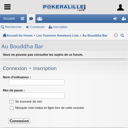
Accueil
Rechercher
ac
or
Connexion
e
Inscription
on
ns
Accueil du forum
co
u
Les Tournois Amateurs Live
m
Au Bouddha Bar
ne
cri
ec
ur
m
br
xi
pti
Au Bouddha Bar
her
ci
s
es
on
on
ch
Vous ne pouvez pas consulter les sujets de ce forum.
er
s
Connexion
•
Inscription
Nom d’utilisateur :
Mot de passe :
Se souvenir de moi
Masquer mon statut en ligne lors de cette session