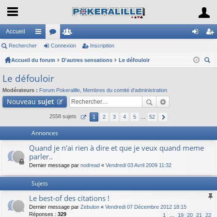
Accueil
Rechercher
ac
or
Connexion
e
Inscription
on
ns
Accueil du forum
co
u
D'autres sensations
m
Le défouloir
ne
cri
ec
ur
m
br
xi
pti
Le défouloir
her
ci
s
es
on
on
Modérateurs :
Forum Pokeralille
,
Membres du comité d'administration
ch
Nouveau
sujet
er
s
2558 sujets
1
2
3
4
5
…
52
Annonces
Quand je n'ai rien à dire et que je veux quand meme
parler..
Dernier message par
nodread
«
Vendredi 03 Avril 2009 11:32
Sujets
Le best-of des citations !
Dernier message par
Zebulon
«
Vendredi 07 Décembre 2012 18:15
Réponses :
329
1
…
19
20
21
22