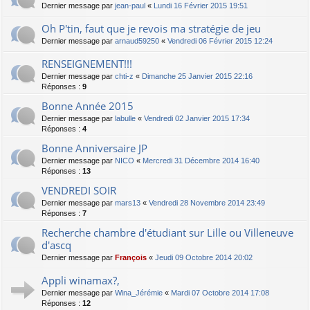
Dernier message par
jean-paul
«
Lundi 16 Février 2015 19:51
Oh P'tin, faut que je revois ma stratégie de jeu
Dernier message par
arnaud59250
«
Vendredi 06 Février 2015 12:24
RENSEIGNEMENT!!!
Dernier message par
chti-z
«
Dimanche 25 Janvier 2015 22:16
Réponses :
9
Bonne Année 2015
Dernier message par
labulle
«
Vendredi 02 Janvier 2015 17:34
Réponses :
4
Bonne Anniversaire JP
Dernier message par
NICO
«
Mercredi 31 Décembre 2014 16:40
Réponses :
13
VENDREDI SOIR
Dernier message par
mars13
«
Vendredi 28 Novembre 2014 23:49
Réponses :
7
Recherche chambre d'étudiant sur Lille ou Villeneuve
d'ascq
Dernier message par
François
«
Jeudi 09 Octobre 2014 20:02
Appli winamax?,
Dernier message par
Wina_Jérémie
«
Mardi 07 Octobre 2014 17:08
Réponses :
12