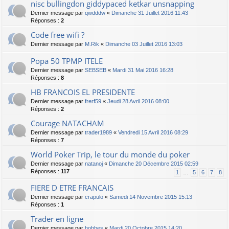
nisc bullingdon giddypaced ketkar unsnapping
Dernier message par
qwdddw
«
Dimanche 31 Juillet 2016 11:43
Réponses :
2
Code free wifi ?
Dernier message par
M.Rik
«
Dimanche 03 Juillet 2016 13:03
Popa 50 TPMP ITELE
Dernier message par
SEBSEB
«
Mardi 31 Mai 2016 16:28
Réponses :
8
HB FRANCOIS EL PRESIDENTE
Dernier message par
frerf59
«
Jeudi 28 Avril 2016 08:00
Réponses :
2
Courage NATACHAM
Dernier message par
trader1989
«
Vendredi 15 Avril 2016 08:29
Réponses :
7
World Poker Trip, le tour du monde du poker
Dernier message par
natanoj
«
Dimanche 20 Décembre 2015 02:59
Réponses :
117
1
…
5
6
7
8
FIERE D ETRE FRANCAIS
Dernier message par
crapulo
«
Samedi 14 Novembre 2015 15:13
Réponses :
1
Trader en ligne
Dernier message par
hobbes
«
Mardi 20 Octobre 2015 14:20