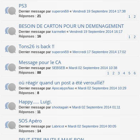
PS3
Dernier message par
superoni59
«
Vendredi 19 Septembre 2014 17:38
Réponses :
21
1
2
BESOIN DE CARTON POUR UN DEMENAGEMENT
Dernier message par
karmeliet
«
Vendredi 19 Septembre 2014 16:17
Réponses :
16
1
2
Tons26 is back !!
Dernier message par
superoni59
«
Mercredi 17 Septembre 2014 17:02
Message pour le CA
Dernier message par
SEBSEB
«
Mardi 02 Septembre 2014 10:38
Réponses :
88
1
2
3
4
5
6
où réagir quand un post a été verouillé?
Dernier message par
ApocalypsNao
«
Mardi 02 Septembre 2014 10:29
Réponses :
8
Happy..... Luigi.
Dernier message par
shootagain
«
Mardi 02 Septembre 2014 01:11
Réponses :
11
SOS Apéro
Dernier message par
Labricot
«
Mardi 02 Septembre 2014 00:05
Réponses :
14
PEUT-ETRE INUTILE MAIS BON...