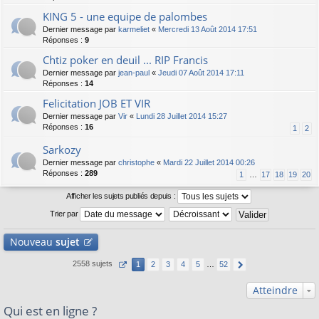
KING 5 - une equipe de palombes
Dernier message par
karmeliet
«
Mercredi 13 Août 2014 17:51
Réponses :
9
Chtiz poker en deuil ... RIP Francis
Dernier message par
jean-paul
«
Jeudi 07 Août 2014 17:11
Réponses :
14
Felicitation JOB ET VIR
Dernier message par
Vir
«
Lundi 28 Juillet 2014 15:27
Réponses :
16
1
2
Sarkozy
Dernier message par
christophe
«
Mardi 22 Juillet 2014 00:26
Réponses :
289
1
…
17
18
19
20
Afficher les sujets publiés depuis :
Trier par
Nouveau
sujet
2558 sujets
1
2
3
4
5
…
52
Atteindre
Qui est en ligne ?