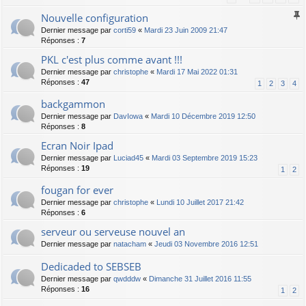
Nouvelle configuration
Dernier message par
corti59
«
Mardi 23 Juin 2009 21:47
Réponses :
7
PKL c'est plus comme avant !!!
Dernier message par
christophe
«
Mardi 17 Mai 2022 01:31
Réponses :
47
1
2
3
4
backgammon
Dernier message par
DavIowa
«
Mardi 10 Décembre 2019 12:50
Réponses :
8
Ecran Noir Ipad
Dernier message par
Luciad45
«
Mardi 03 Septembre 2019 15:23
Réponses :
19
1
2
fougan for ever
Dernier message par
christophe
«
Lundi 10 Juillet 2017 21:42
Réponses :
6
serveur ou serveuse nouvel an
Dernier message par
natacham
«
Jeudi 03 Novembre 2016 12:51
Dedicaded to SEBSEB
Dernier message par
qwdddw
«
Dimanche 31 Juillet 2016 11:55
Réponses :
16
1
2