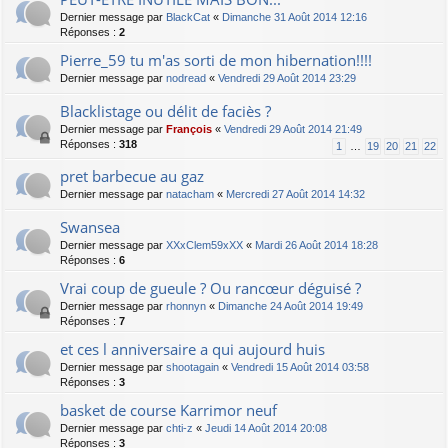
Dernier message par
BlackCat
«
Dimanche 31 Août 2014 12:16
Réponses :
2
Pierre_59 tu m'as sorti de mon hibernation!!!!
Dernier message par
nodread
«
Vendredi 29 Août 2014 23:29
Blacklistage ou délit de faciès ?
Dernier message par
François
«
Vendredi 29 Août 2014 21:49
Réponses :
318
1
…
19
20
21
22
pret barbecue au gaz
Dernier message par
natacham
«
Mercredi 27 Août 2014 14:32
Swansea
Dernier message par
XXxClem59xXX
«
Mardi 26 Août 2014 18:28
Réponses :
6
Vrai coup de gueule ? Ou rancœur déguisé ?
Dernier message par
rhonnyn
«
Dimanche 24 Août 2014 19:49
Réponses :
7
et ces l anniversaire a qui aujourd huis
Dernier message par
shootagain
«
Vendredi 15 Août 2014 03:58
Réponses :
3
basket de course Karrimor neuf
Dernier message par
chti-z
«
Jeudi 14 Août 2014 20:08
Réponses :
3