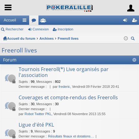
Accueil
Rechercher
ac
or
Connexion
e
Inscription
on
ns
Accueil du forum
co
u
Archives
m
Freeroll lives
ne
cri
ec
ur
m
br
xi
pti
Freeroll lives
her
ci
s
es
on
on
Forum
ch
er
s
Tournois Freeroll(*) Live organisés par
l'association
Sujets
:
99
,
Messages
:
802
Dernier message :
par
frederic
, Vendredi 09 Février 2018 20:41
Coverages et compte-rendus des Freerolls
Sujets
:
30
,
Messages
:
30
Dernier message :
par
Robot Twitter PKL
, Vendredi 08 Novembre 2013 15:55
Ligue d'été PKL
Sujets
:
9
,
Messages
:
9
Dernier message :
Résultats finaux et dotations…