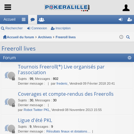
Accueil
Rechercher
ac
or
Connexion
e
Inscription
on
ns
Accueil du forum
co
u
Archives
m
Freeroll lives
ne
cri
ec
ur
m
br
xi
pti
Freeroll lives
her
ci
s
es
on
on
Forum
ch
er
s
Tournois Freeroll(*) Live organisés par
l'association
Sujets
:
99
,
Messages
:
802
Dernier message :
par
frederic
, Vendredi 09 Février 2018 20:41
Coverages et compte-rendus des Freerolls
Sujets
:
30
,
Messages
:
30
Dernier message :
par
Robot Twitter PKL
, Vendredi 08 Novembre 2013 15:55
Ligue d'été PKL
Sujets
:
9
,
Messages
:
9
Dernier message :
Résultats finaux et dotations…