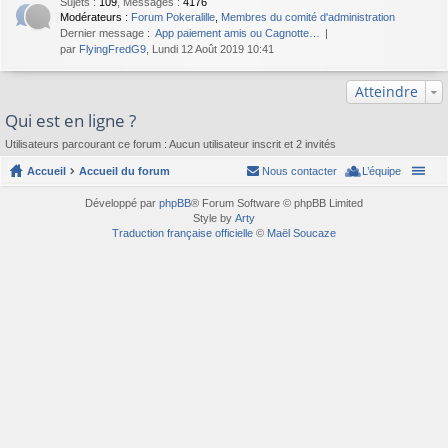
Sujets
:
109
,
Messages
:
4176
Modérateurs :
Forum Pokeralille
,
Membres du comité d'administration
Dernier message :
App paiement amis ou Cagnotte…
par
FlyingFredG9
, Lundi 12 Août 2019 10:41
Atteindre
Qui est en ligne ?
Utilisateurs parcourant ce forum : Aucun utilisateur inscrit et 2 invités
Accueil
Accueil du forum
Nous contacter
L’équipe
Développé par
phpBB
® Forum Software © phpBB Limited
Style by
Arty
Traduction française officielle
©
Maël Soucaze