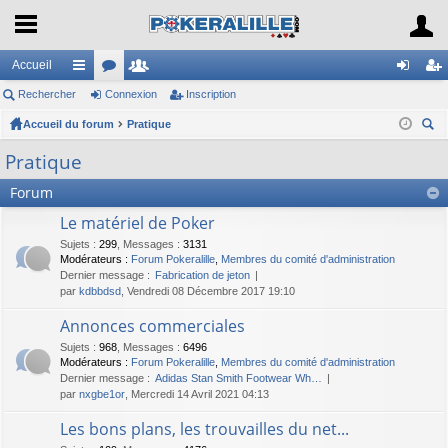
Accueil
Rechercher
ac
or
Connexion
e
Inscription
on
ns
Accueil du forum
co
u
Pratique
m
ne
cri
ec
ur
m
br
xi
pti
Pratique
her
ci
s
es
on
on
Forum
ch
er
s
Le matériel de Poker
Sujets
:
299
,
Messages
:
3131
Modérateurs :
Forum Pokeralille
,
Membres du comité d'administration
Dernier message :
Fabrication de jeton
par
kdbbdsd
, Vendredi 08 Décembre 2017 19:10
Annonces commerciales
Sujets
:
968
,
Messages
:
6496
Modérateurs :
Forum Pokeralille
,
Membres du comité d'administration
Dernier message :
Adidas Stan Smith Footwear Wh…
par
nxgbe1or
, Mercredi 14 Avril 2021 04:13
Les bons plans, les trouvailles du net...