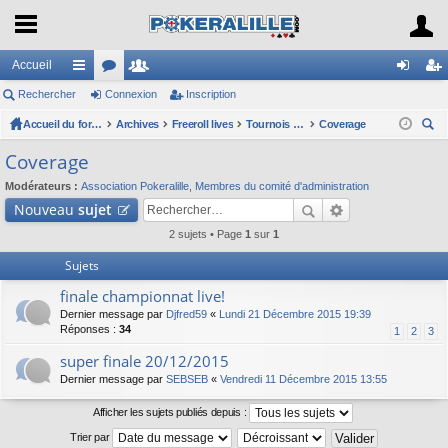
Accueil
Rechercher
ac
or
Connexion
e
Inscription
on
ns
co
Accueil du forum
u
Archives
m
Freeroll lives
Tournois Freeroll(*) Live organisés par l'association
Coverage
ne
cri
ec
ur
m
br
xi
pti
Coverage
her
ci
s
es
on
on
Modérateurs :
Association Pokeralille
,
Membres du comité d'administration
ch
Nouveau
sujet
er
s
2 sujets • Page
1
sur
1
Sujets
finale championnat live!
Dernier message par
Djfred59
«
Lundi 21 Décembre 2015 19:39
Réponses :
34
1
2
3
super finale 20/12/2015
Dernier message par
SEBSEB
«
Vendredi 11 Décembre 2015 13:55
Afficher les sujets publiés depuis :
Trier par