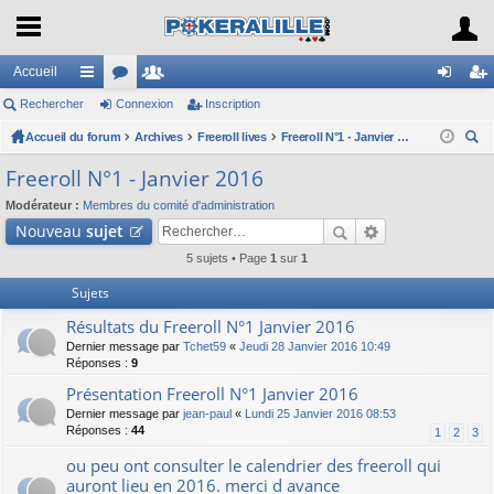
Accueil
Rechercher
ac
or
Connexion
e
Inscription
on
ns
Accueil du forum
co
u
Archives
m
Freeroll lives
Freeroll N°1 - Janvier 2016
ne
cri
ec
ur
m
br
xi
pti
Freeroll N°1 - Janvier 2016
her
ci
s
es
on
on
Modérateur :
Membres du comité d'administration
ch
Nouveau
sujet
er
s
5 sujets • Page
1
sur
1
Sujets
Résultats du Freeroll N°1 Janvier 2016
Dernier message par
Tchet59
«
Jeudi 28 Janvier 2016 10:49
Réponses :
9
Présentation Freeroll N°1 Janvier 2016
Dernier message par
jean-paul
«
Lundi 25 Janvier 2016 08:53
Réponses :
44
1
2
3
ou peu ont consulter le calendrier des freeroll qui
auront lieu en 2016. merci d avance