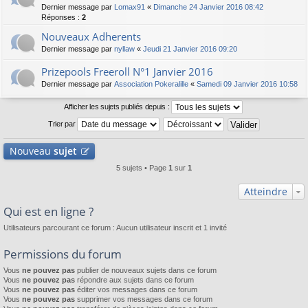
Dernier message par
Lomax91
«
Dimanche 24 Janvier 2016 08:42
Réponses :
2
Nouveaux Adherents
Dernier message par
nyllaw
«
Jeudi 21 Janvier 2016 09:20
Prizepools Freeroll N°1 Janvier 2016
Dernier message par
Association Pokeralille
«
Samedi 09 Janvier 2016 10:58
Afficher les sujets publiés depuis :
Trier par
Nouveau
sujet
5 sujets • Page
1
sur
1
Atteindre
Qui est en ligne ?
Utilisateurs parcourant ce forum : Aucun utilisateur inscrit et 1 invité
Permissions du forum
Vous
ne pouvez pas
publier de nouveaux sujets dans ce forum
Vous
ne pouvez pas
répondre aux sujets dans ce forum
Vous
ne pouvez pas
éditer vos messages dans ce forum
Vous
ne pouvez pas
supprimer vos messages dans ce forum