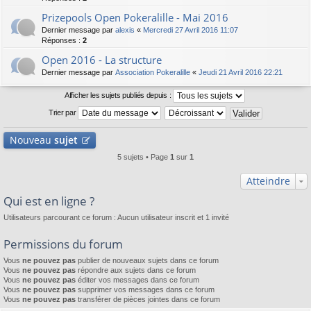
Prizepools Open Pokeralille - Mai 2016
Dernier message par
alexis
«
Mercredi 27 Avril 2016 11:07
Réponses :
2
Open 2016 - La structure
Dernier message par
Association Pokeralille
«
Jeudi 21 Avril 2016 22:21
Afficher les sujets publiés depuis :
Trier par
Nouveau
sujet
5 sujets • Page
1
sur
1
Atteindre
Qui est en ligne ?
Utilisateurs parcourant ce forum : Aucun utilisateur inscrit et 1 invité
Permissions du forum
Vous
ne pouvez pas
publier de nouveaux sujets dans ce forum
Vous
ne pouvez pas
répondre aux sujets dans ce forum
Vous
ne pouvez pas
éditer vos messages dans ce forum
Vous
ne pouvez pas
supprimer vos messages dans ce forum
Vous
ne pouvez pas
transférer de pièces jointes dans ce forum