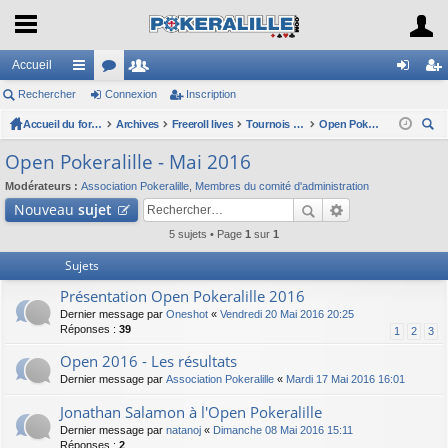
Accueil
Rechercher
ac
or
Connexion
e
Inscription
on
ns
co
Accueil du forum
u
Archives
m
Freeroll lives
Tournois Freeroll(*) Live organisés par l'association
Open Pokeralille - Mai 2016
ne
cri
ec
ur
m
br
xi
pti
Open Pokeralille - Mai 2016
her
ci
s
es
on
on
Modérateurs :
Association Pokeralille
,
Membres du comité d'administration
ch
Nouveau
sujet
er
s
5 sujets • Page
1
sur
1
Sujets
Présentation Open Pokeralille 2016
Dernier message par
Oneshot
«
Vendredi 20 Mai 2016 20:25
Réponses :
39
1
2
3
Open 2016 - Les résultats
Dernier message par
Association Pokeralille
«
Mardi 17 Mai 2016 16:01
Jonathan Salamon à l'Open Pokeralille
Dernier message par
natanoj
«
Dimanche 08 Mai 2016 15:11
Réponses :
2