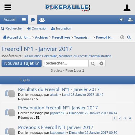
Accueil
Rechercher
ac
or
Connexion
e
Inscription
on
ns
co
Accueil du forum
u
Archives
m
Freeroll lives
Tournois Freeroll(*) Live organisés par l'association
Freeroll N°1 - Janvier 2017
ne
cri
ec
ur
m
br
xi
pti
Freeroll N°1 - Janvier 2017
her
ci
s
es
on
on
Modérateurs :
Association Pokeralille
,
Membres du comité d'administration
ch
Nouveau
sujet
er
s
3 sujets • Page
1
sur
1
Sujets
Résultats du Freeroll N°1 - Janvier 2017
Dernier message par
alexis
«
Lundi 23 Janvier 2017 18:42
Réponses :
5
Présentation Freeroll N°1 Janvier 2017
Dernier message par
pitpoker59
«
Dimanche 22 Janvier 2017 04:14
Réponses :
51
1
2
3
4
Prizepools Freeroll N°1 Janvier 2017
Dernier message par
kaedeotori
«
Dimanche 22 Janvier 2017 00:50