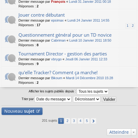
Dernier message par
François
«
Lundi 31 Janvier 2011 00:18
Réponses :
2
Jouer contre débutant
Dernier message par
epsimax
«
Lundi 24 Janvier 2011 14:55
Réponses :
17
1
2
Questionnement général pour un TD novice
Dernier message par
Cabriman
«
Lundi 10 Janvier 2011 18:50
Réponses :
8
Tournament Director - gestion des parties
Dernier message par
vbrygo
«
Jeudi 06 Janvier 2011 12:33
Réponses :
9
qu'elle Tracker? Comment ça marche!
Dernier message par
Bikoum
«
Mardi 14 Décembre 2010 15:28
Réponses :
2
Afficher les sujets publiés depuis :
Trier par
Nouveau
sujet
201 sujets
1
2
3
4
5
Atteindre