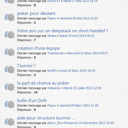
Dernier message par
rocknr14
«
Mardi 27 Mai 2014 18:14
Réponses :
8
poker pour déutant
Dernier message par
Popov
«
Vendredi 09 Mai 2014 14:22
Réponses :
2
Votre avis sur un deepstack en short-handed ?
Dernier message par
Shaka
«
Mardi 15 Avril 2014 09:01
Réponses :
7
création d'une équipe
Dernier message par
Translucide
«
Mercredi 12 Mars 2014 09:57
Réponses :
5
Tournoi ?
Dernier message par
fino59
«
Lundi 10 Mars 2014 19:39
Réponses :
2
la part de chance au poker
Dernier message par
trelawney
«
Mardi 23 Juillet 2013 12:30
Réponses :
14
bulle d'un DoN
Dernier message par
Popov
«
Samedi 09 Mars 2013 11:40
Réponses :
6
aide pour structure tournoi ...
Dernier message par
pierre_59
«
Dimanche 16 Décembre 2012 19:40
Réponses :
9