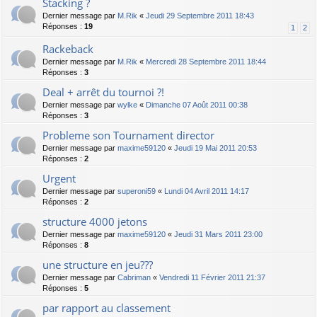
Stacking ?
Dernier message par
M.Rik
«
Jeudi 29 Septembre 2011 18:43
Réponses :
19
1
2
Rackeback
Dernier message par
M.Rik
«
Mercredi 28 Septembre 2011 18:44
Réponses :
3
Deal + arrêt du tournoi ?!
Dernier message par
wylke
«
Dimanche 07 Août 2011 00:38
Réponses :
3
Probleme son Tournament director
Dernier message par
maxime59120
«
Jeudi 19 Mai 2011 20:53
Réponses :
2
Urgent
Dernier message par
superoni59
«
Lundi 04 Avril 2011 14:17
Réponses :
2
structure 4000 jetons
Dernier message par
maxime59120
«
Jeudi 31 Mars 2011 23:00
Réponses :
8
une structure en jeu???
Dernier message par
Cabriman
«
Vendredi 11 Février 2011 21:37
Réponses :
5
par rapport au classement