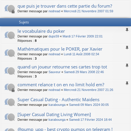
que puis je trouver dans cette partie du forum?
Dernier message par
nodread
«
Mercredi 21 Novembre 2007 01:59
Sujets
le vocabulaire du poker
Dernier message par
dups59
«
Mardi 17 Février 2009 22:01
Réponses :
8
Mathématiques pour le POKER, par Xavier
Dernier message par
nodread
«
Lundi 11 Août 2008 02:34
Réponses :
3
quand un joueur retourne ses cartes trop tot
Dernier message par
Sauveur
«
Samedi 29 Mars 2008 22:46
Réponses :
3
comment relance t on en no limit hold em?
Dernier message par
nodread
«
Mercredi 21 Novembre 2007 21:26
Super Сasual Dating - Authentic Maidens
Dernier message par
karabounga
«
Samedi 09 Mars 2024 00:05
[Super Сasual Dating Living Women]
Dernier message par
karabounga
«
Samedi 17 Février 2024 18:44
@pump_upp - best crypto pumps on telegram !