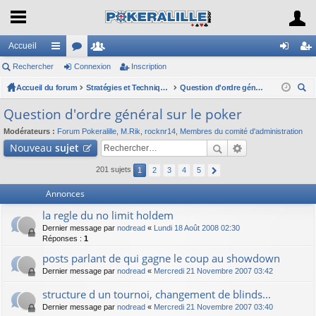
Accueil
Rechercher
ac
or
Connexion
e
Inscription
on
ns
Accueil du forum
co
u
m
Stratégies et Techniques Pokériennes
Question d'ordre général sur le poker
ne
cri
ec
ur
m
br
xi
pti
Question d'ordre général sur le poker
her
ci
s
es
on
on
Modérateurs :
Forum Pokeralille
,
M.Rik
,
rocknr14
,
Membres du comité d'administration
ch
Nouveau
sujet
er
s
201 sujets
1
2
3
4
5
Annonces
la regle du no limit holdem
Dernier message par
nodread
«
Lundi 18 Août 2008 02:30
Réponses :
1
posts parlant de qui gagne le coup au showdown
Dernier message par
nodread
«
Mercredi 21 Novembre 2007 03:42
structure d un tournoi, changement de blinds...
Dernier message par
nodread
«
Mercredi 21 Novembre 2007 03:40