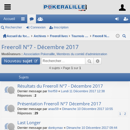
Accueil
Rechercher
ac
or
Connexion
e
Inscription
on
ns
co
Accueil du forum
u
Archives
m
Freeroll lives
Tournois Freeroll(*) Live organisés par l'association
Freeroll N°7 - Décembre 2017
ne
cri
ec
ur
m
br
xi
pti
Freeroll N°7 - Décembre 2017
her
ci
s
es
on
on
Modérateurs :
Association Pokeralille
,
Membres du comité d'administration
ch
Nouveau
sujet
er
s
4 sujets • Page
1
sur
1
Sujets
Résultats du Freeroll N°7 - Décembre 2017
Dernier message par
frerf59
«
Lundi 11 Décembre 2017 12:38
Réponses :
2
Présentation Freeroll N°7 Décembre 2017
Dernier message par
anas59
«
Dimanche 10 Décembre 2017 10:55
Réponses :
29
1
2
Last Longer
Dernier message par
donkymax
«
Dimanche 10 Décembre 2017 09:44