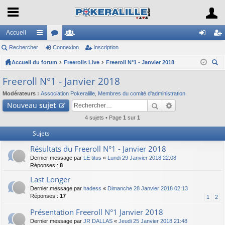
Accueil
Rechercher
ac
or
Connexion
e
Inscription
on
ns
Accueil du forum
co
u
Freerolls Live
m
Freeroll N°1 - Janvier 2018
ne
cri
ec
ur
m
br
xi
pti
Freeroll N°1 - Janvier 2018
her
ci
s
es
on
on
Modérateurs :
Association Pokeralille
,
Membres du comité d'administration
ch
Nouveau
sujet
er
s
4 sujets • Page
1
sur
1
Sujets
Résultats du Freeroll N°1 - Janvier 2018
Dernier message par
LE titus
«
Lundi 29 Janvier 2018 22:08
Réponses :
8
Last Longer
Dernier message par
hadess
«
Dimanche 28 Janvier 2018 02:13
Réponses :
17
1
2
Présentation Freeroll N°1 Janvier 2018
Dernier message par
JR DALLAS
«
Jeudi 25 Janvier 2018 21:48