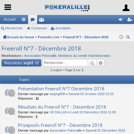
Accueil
Rechercher
ac
or
Connexion
e
Inscription
on
ns
Accueil du forum
co
u
Freerolls Live
m
Freeroll N°7 - Décembre 2018
ne
cri
ec
ur
m
br
xi
pti
Freeroll N°7 - Décembre 2018
her
ci
s
es
on
on
Modérateurs :
Association Pokeralille
,
Membres du comité d'administration
ch
Nouveau
sujet
er
s
3 sujets • Page
1
sur
1
Sujets
Présentation Freeroll N°7 Décembre 2018
Dernier message par
stephg008
«
Samedi 03 Octobre 2020 22:25
Réponses :
11
Résultats du Freeroll N°7 - Décembre 2018
Dernier message par
JR DALLAS
«
Lundi 10 Décembre 2018 11:09
Réponses :
3
Prizepools Freeroll N°7 - Décembre 2018
Dernier message par
Association Pokeralille
«
Samedi 01 Décembre 2018