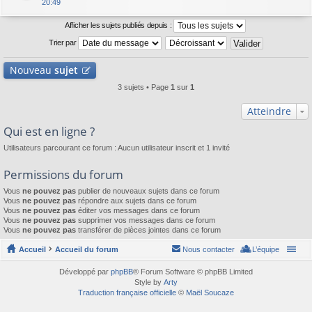
20:49
Afficher les sujets publiés depuis :
Trier par
Nouveau
sujet
3 sujets • Page
1
sur
1
Atteindre
Qui est en ligne ?
Utilisateurs parcourant ce forum : Aucun utilisateur inscrit et 1 invité
Permissions du forum
Vous
ne pouvez pas
publier de nouveaux sujets dans ce forum
Vous
ne pouvez pas
répondre aux sujets dans ce forum
Vous
ne pouvez pas
éditer vos messages dans ce forum
Vous
ne pouvez pas
supprimer vos messages dans ce forum
Vous
ne pouvez pas
transférer de pièces jointes dans ce forum
Accueil
Accueil du forum
Nous contacter
L’équipe
Développé par
phpBB
® Forum Software © phpBB Limited
Style by
Arty
Traduction française officielle
©
Maël Soucaze