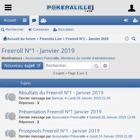
Accueil
Rechercher
ac
or
Connexion
e
Inscription
on
ns
Accueil du forum
co
u
Freerolls Live
m
Freeroll N°1 - Janvier 2019
ne
cri
ec
ur
m
br
xi
pti
Freeroll N°1 - Janvier 2019
her
ci
s
es
on
on
Modérateurs :
Association Pokeralille
,
Membres du comité d'administration
ch
Nouveau
sujet
er
s
3 sujets • Page
1
sur
1
Sujets
Résultats du Freeroll N°1 - Janvier 2019
Dernier message par
BartvaL
«
Lundi 28 Janvier 2019 21:49
Réponses :
3
Présentation Freeroll N°1 Janvier 2019
Dernier message par
Association Pokeralille
«
Samedi 26 Janvier 2019 13:49
Réponses :
2
Prizepools Freeroll N°1 - Janvier 2019
Dernier message par
Association Pokeralille
«
Jeudi 24 Janvier 2019 21:08