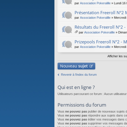
par
Association Pokeralille
» Lundi 16 
Présentation Freeroll N°2
par
Association Pokeralille
» Mercredi 
Résultats du Freeroll N°2 
par
Association Pokeralille
» Diman
iè
ce
Prizepools Freeroll N°2 - 
s
par
Association Pokeralille
» Mercredi
joi
nt
Afficher les s
es
Nouveau
sujet
Revenir à l’index du forum
Qui est en ligne ?
Utilisateurs parcourant ce forum : Aucun utilisateur i
Permissions du forum
Vous
ne pouvez pas
publier de nouveaux sujets 
Vous
ne pouvez pas
répondre aux sujets dans c
Vous
ne pouvez pas
éditer vos messages dans c
Vous
ne pouvez pas
supprimer vos messages da