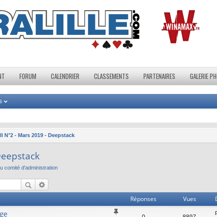
NT
FORUM
CALENDRIER
CLASSEMENTS
PARTENAIRES
GALERIE P
s
ll N°2 - Mars 2019 - Deepstack
 Deepstack
 comité d'administration
Réponses
Vues
age