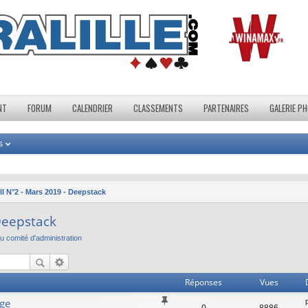
NT
FORUM
CALENDRIER
CLASSEMENTS
PARTENAIRES
GALERIE P
s
ll N°2 - Mars 2019 - Deepstack
 Deepstack
 comité d'administration
Réponses
Vues
age