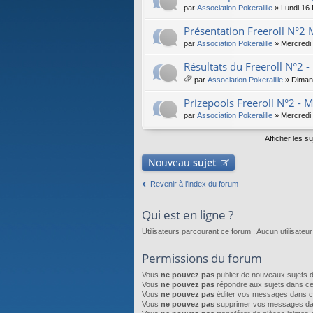
par
Association Pokeralille
» Lundi 16 
Présentation Freeroll N°2
par
Association Pokeralille
» Mercredi 
Résultats du Freeroll N°2 
par
Association Pokeralille
» Diman
iè
ce
Prizepools Freeroll N°2 - 
s
par
Association Pokeralille
» Mercredi
joi
nt
Afficher les s
es
Nouveau
sujet
Revenir à l’index du forum
Qui est en ligne ?
Utilisateurs parcourant ce forum : Aucun utilisateur i
Permissions du forum
Vous
ne pouvez pas
publier de nouveaux sujets 
Vous
ne pouvez pas
répondre aux sujets dans c
Vous
ne pouvez pas
éditer vos messages dans c
Vous
ne pouvez pas
supprimer vos messages da