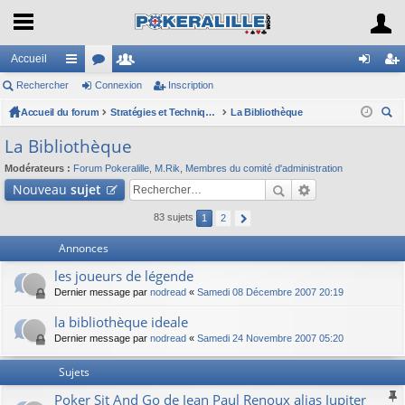
Accueil
Rechercher
ac
or
Connexion
e
Inscription
on
ns
Accueil du forum
co
u
m
Stratégies et Techniques Pokériennes
La Bibliothèque
ne
cri
ec
ur
m
br
xi
pti
La Bibliothèque
her
ci
s
es
on
on
Modérateurs :
Forum Pokeralille
,
M.Rik
,
Membres du comité d'administration
ch
Nouveau
sujet
er
s
83 sujets
1
2
Annonces
les joueurs de légende
Dernier message par
nodread
«
Samedi 08 Décembre 2007 20:19
la bibliothèque ideale
Dernier message par
nodread
«
Samedi 24 Novembre 2007 05:20
Sujets
Poker Sit And Go de Jean Paul Renoux alias Jupiter