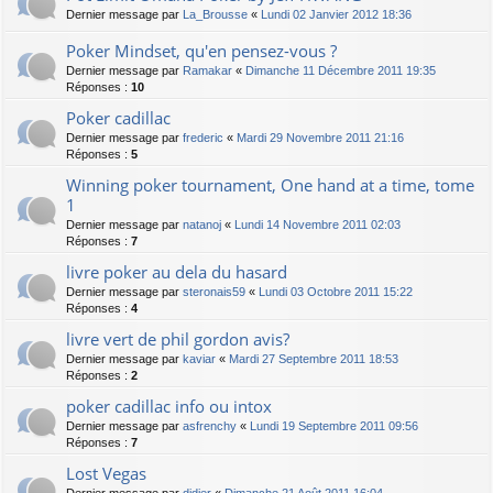
Dernier message par
La_Brousse
«
Lundi 02 Janvier 2012 18:36
Poker Mindset, qu'en pensez-vous ?
Dernier message par
Ramakar
«
Dimanche 11 Décembre 2011 19:35
Réponses :
10
Poker cadillac
Dernier message par
frederic
«
Mardi 29 Novembre 2011 21:16
Réponses :
5
Winning poker tournament, One hand at a time, tome
1
Dernier message par
natanoj
«
Lundi 14 Novembre 2011 02:03
Réponses :
7
livre poker au dela du hasard
Dernier message par
steronais59
«
Lundi 03 Octobre 2011 15:22
Réponses :
4
livre vert de phil gordon avis?
Dernier message par
kaviar
«
Mardi 27 Septembre 2011 18:53
Réponses :
2
poker cadillac info ou intox
Dernier message par
asfrenchy
«
Lundi 19 Septembre 2011 09:56
Réponses :
7
Lost Vegas