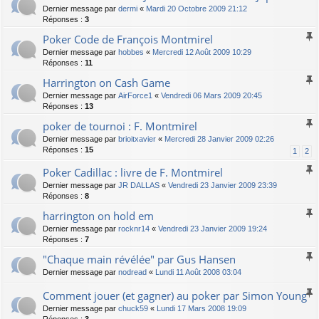
Dernier message par
dermi
«
Mardi 20 Octobre 2009 21:12
Réponses :
3
Poker Code de François Montmirel
Dernier message par
hobbes
«
Mercredi 12 Août 2009 10:29
Réponses :
11
Harrington on Cash Game
Dernier message par
AirForce1
«
Vendredi 06 Mars 2009 20:45
Réponses :
13
poker de tournoi : F. Montmirel
Dernier message par
brioitxavier
«
Mercredi 28 Janvier 2009 02:26
Réponses :
15
1
2
Poker Cadillac : livre de F. Montmirel
Dernier message par
JR DALLAS
«
Vendredi 23 Janvier 2009 23:39
Réponses :
8
harrington on hold em
Dernier message par
rocknr14
«
Vendredi 23 Janvier 2009 19:24
Réponses :
7
"Chaque main révélée" par Gus Hansen
Dernier message par
nodread
«
Lundi 11 Août 2008 03:04
Comment jouer (et gagner) au poker par Simon Young
Dernier message par
chuck59
«
Lundi 17 Mars 2008 19:09