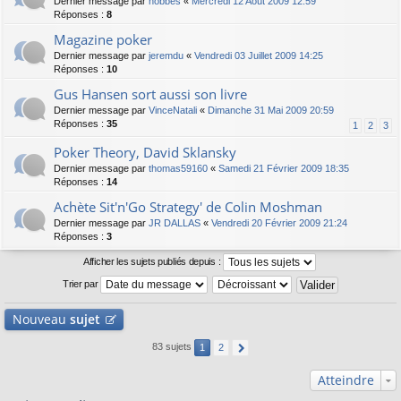
Dernier message par
hobbes
«
Mercredi 12 Août 2009 12:59
Réponses :
8
Magazine poker
Dernier message par
jeremdu
«
Vendredi 03 Juillet 2009 14:25
Réponses :
10
Gus Hansen sort aussi son livre
Dernier message par
VinceNatali
«
Dimanche 31 Mai 2009 20:59
Réponses :
35
1
2
3
Poker Theory, David Sklansky
Dernier message par
thomas59160
«
Samedi 21 Février 2009 18:35
Réponses :
14
Achète Sit'n'Go Strategy' de Colin Moshman
Dernier message par
JR DALLAS
«
Vendredi 20 Février 2009 21:24
Réponses :
3
Afficher les sujets publiés depuis :
Trier par
Nouveau
sujet
83 sujets
1
2
Atteindre