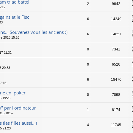
m triad battel
2
9842
5:12
gains et le Fisc
6
14349
03
ans... Souvenez vous les anciens :)
6
14657
re 2018 15:26
0
7341
17 11:32
0
6526
6 20:33
6
18470
7:15
e en .poker
0
7898
5 19:26
" par l'ordinateur
1
8174
015 10:57
es filles aussi...)
4
11745
5 21:23