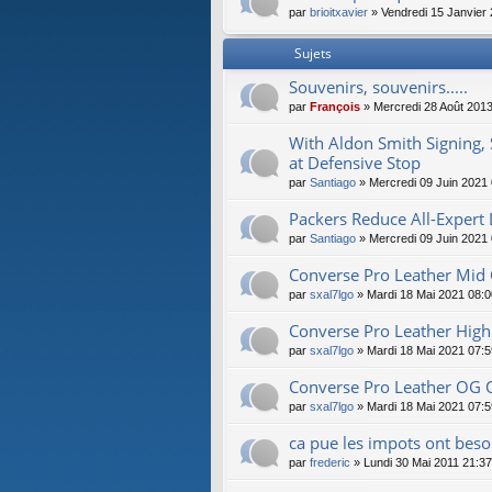
par
brioitxavier
» Vendredi 15 Janvier
Sujets
Souvenirs, souvenirs.....
par
François
» Mercredi 28 Août 2013
With Aldon Smith Signing,
at Defensive Stop
par
Santiago
» Mercredi 09 Juin 2021
Packers Reduce All-Expert L
par
Santiago
» Mercredi 09 Juin 2021
Converse Pro Leather Mid
par
sxal7lgo
» Mardi 18 Mai 2021 08:0
Converse Pro Leather High
par
sxal7lgo
» Mardi 18 Mai 2021 07:5
Converse Pro Leather OG 
par
sxal7lgo
» Mardi 18 Mai 2021 07:5
ca pue les impots ont beso
par
frederic
» Lundi 30 Mai 2011 21:37