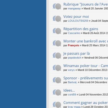
Rubrique "Joueurs de l'Aves
par
mangaway
» Mardi 20 Janvier 20
Votez pour moi
par
LOULOUTE6259
» Jeudi 04 Sept
Répartition des gains
par
Cascarino
» Mardi 26 Août 2014 1
Monter une bankroll avec de
par
François
» Mardi 25 Mars 2014 1
Je passais par là
par
popolovitch
» Vendredi 06 Décemb
Winamax poker tour - Cam
par
xerys
» Mardi 10 Décembre 2013 
Sponsor - prélèvements sur
par
BartvaL
» Mercredi 04 Décembre 
Idees...
par
corti59
» Lundi 04 Novembre 2013
Comment gagner au poker 
par
krav maga
» Lundi 28 Octobre 20