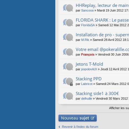
HHReplay, lecteur de mains
par
Sancooa
» Mardi 19 Juin 2012 17
FLORIDA SHARK : Le passe
par
FloridaSA
» Samedi 12 Mai 2012 2
Installation de pro - supern
par
M.Rik
» Samedi 28 Avril 2012 18:1
Votre email @pokeralille.c
par
François
» Vendredi 30 Juin 2006
Jetons T-Mold
par
popolovitch
» Jeudi 12 Avril 2012 
Stacking PPD
par
Labricot
» Samedi 24 Mars 2012 0
Stacking side1 à 300€
par
delhuille
» Vendredi 30 Mars 2012 
Afficher les s
Nouveau
sujet
Revenir à l’index du forum