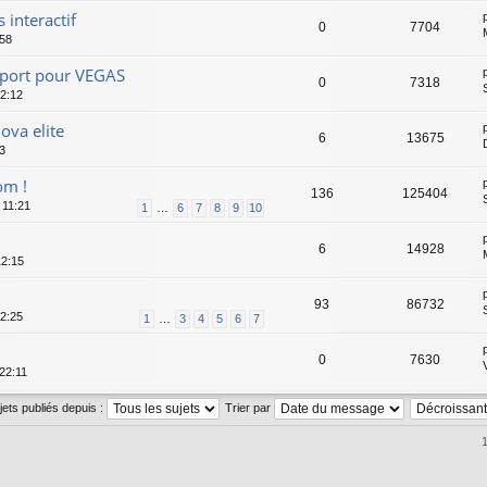
 interactif
0
7704
:58
port pour VEGAS
0
7318
2:12
ova elite
6
13675
3
om !
136
125404
 11:21
1
…
6
7
8
9
10
6
14928
12:15
93
86732
2:25
1
…
3
4
5
6
7
0
7630
22:11
ujets publiés depuis :
Trier par