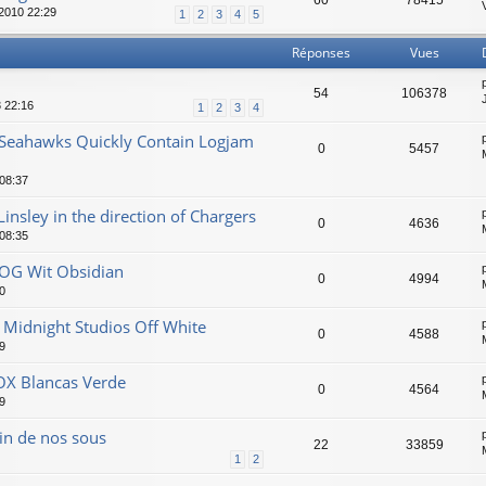
60
78415
 2010 22:29
1
2
3
4
5
Réponses
Vues
54
106378
 22:16
1
2
3
4
 Seahawks Quickly Contain Logjam
0
5457
 08:37
insley in the direction of Chargers
0
4636
 08:35
 OG Wit Obsidian
0
4994
0
 Midnight Studios Off White
0
4588
9
OX Blancas Verde
0
4564
9
in de nos sous
22
33859
1
2