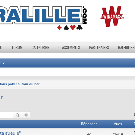
NT
FORUM
CALENDRIER
CLASSEMENTS
PARTENAIRES
GALERIE P
s
lons poker autour du bar
ar
Réponses
Vues
ta gueule"