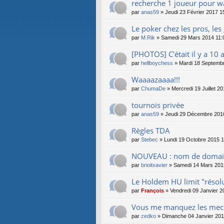
recherche 1 joueur pour wa
par
anas59
» Jeudi 23 Février 2017 1
Le poker chez les pros, les 
par
M.Rik
» Samedi 29 Mars 2014 11:
[PHOTOS] C'était il y a 10 
par
hellboychess
» Mardi 18 Septemb
Waaaazaaaa!!!
par
ChumaDe
» Mercredi 19 Juillet 20
tournois privée
par
anas59
» Jeudi 29 Décembre 201
Règles TDA
par
Stebec
» Lundi 19 Octobre 2015 1
NOUVEAU : nom de domain
par
brioitxavier
» Samedi 14 Mars 201
Le Holdem HU limit "résolu
par
François
» Vendredi 09 Janvier 2
Vous me manquez les mecs (l
par
zedko
» Dimanche 04 Janvier 201