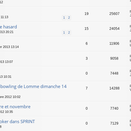
12
19
25607
 11:13
1
2
de hasard
15
24054
013 20:21
1
2
6
11906
r 2013 13:14
3
9058
013 13:07
0
7448
13 10:31
au bowling de Lomme dimanche 14
7
14288
re 2012 10:02
bre et novembre
0
7740
012 10:35
 Poker dans SPRINT
0
7129
8