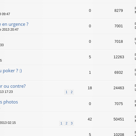
0
8279
3 09:47
e en urgence ?
0
7001
 2013 20:47
0
7018
:33
5
12263
05
 poker ? :)
1
6932
r ou contre?
18
24463
013 17:23
1
2
es photos
0
7075
1
42
50451
 2013 02:15
1
2
3
5
10208