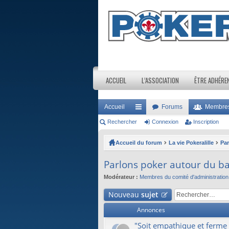
ACCUEIL
L’ASSOCIATION
ÊTRE ADHÉRE
Accueil
Forums
Membre
Rechercher
ac
Connexion
Inscription
co
Accueil du forum
La vie Pokeralille
Par
ur
Parlons poker autour du b
ci
Modérateur :
Membres du comité d'administration
s
Nouveau
sujet
Annonces
"Soit empathique et ferme 