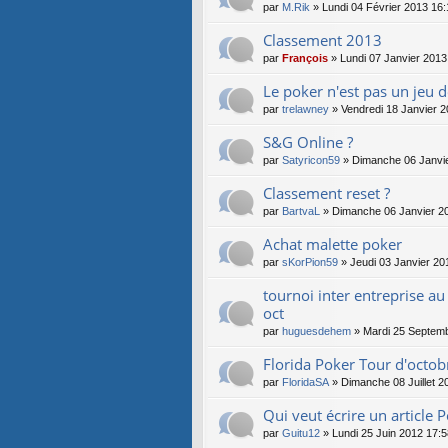
nd
par
M.Rik
» Lundi 04 Février 2013 16:
ag
e.
Classement 2013
par
François
» Lundi 07 Janvier 2013
Le poker n'est pas un jeu 
par
trelawney
» Vendredi 18 Janvier 2
S&G Online ?
par
Satyricon59
» Dimanche 06 Janvie
Classement reset ?
par
BartvaL
» Dimanche 06 Janvier 2
Achat malette poker
par
sKorPion59
» Jeudi 03 Janvier 20
tournoi inter entreprise 
oct
par
huguesdehem
» Mardi 25 Septemb
Florida Poker Tour d'octo
par
FloridaSA
» Dimanche 08 Juillet 2
Qui veut écrire un article
par
Guitu12
» Lundi 25 Juin 2012 17:5