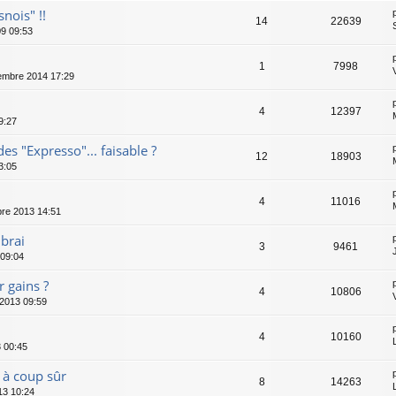
nois" !!
14
22639
09 09:53
1
7998
embre 2014 17:29
4
12397
9:27
s "Expresso"... faisable ?
12
18903
3:05
4
11016
re 2013 14:51
brai
3
9461
09:04
 gains ?
4
10806
2013 09:59
4
10160
 00:45
à coup sûr
8
14263
13 10:24