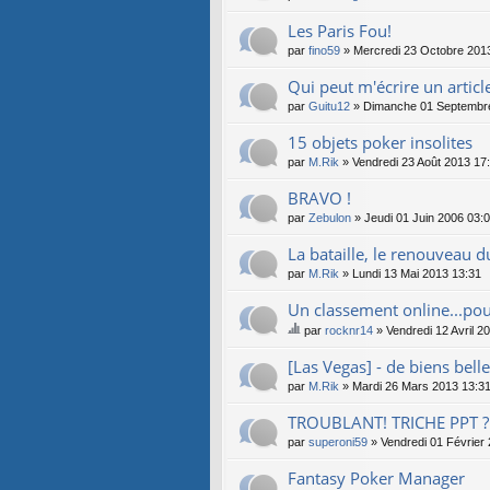
Les Paris Fou!
par
fino59
» Mercredi 23 Octobre 201
Qui peut m'écrire un articl
par
Guitu12
» Dimanche 01 Septembre
15 objets poker insolites
par
M.Rik
» Vendredi 23 Août 2013 17
BRAVO !
par
Zebulon
» Jeudi 01 Juin 2006 03:
La bataille, le renouveau du
par
M.Rik
» Lundi 13 Mai 2013 13:31
Un classement online...pou
par
rocknr14
» Vendredi 12 Avril 2
e
su
[Las Vegas] - de biens bell
jet
par
M.Rik
» Mardi 26 Mars 2013 13:3
co
nti
TROUBLANT! TRICHE PPT ?
en
par
superoni59
» Vendredi 01 Février
t
un
Fantasy Poker Manager
so