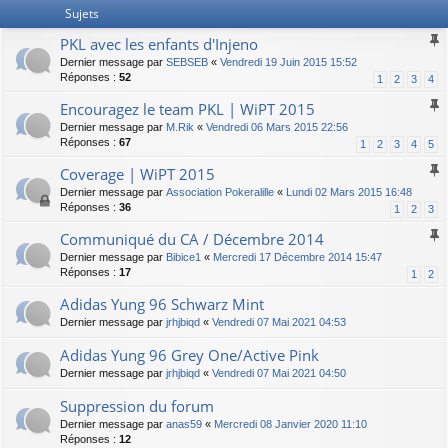
Sujets
PKL avec les enfants d'Injeno
Dernier message par
SEBSEB
«
Vendredi 19 Juin 2015 15:52
Réponses :
52
1
2
3
4
Encouragez le team PKL | WiPT 2015
Dernier message par
M.Rik
«
Vendredi 06 Mars 2015 22:56
Réponses :
67
1
2
3
4
5
Coverage | WiPT 2015
Dernier message par
Association Pokeralille
«
Lundi 02 Mars 2015 16:48
Réponses :
36
1
2
3
Communiqué du CA / Décembre 2014
Dernier message par
Bibice1
«
Mercredi 17 Décembre 2014 15:47
Réponses :
17
1
2
Adidas Yung 96 Schwarz Mint
Dernier message par
jrhjbiqd
«
Vendredi 07 Mai 2021 04:53
Adidas Yung 96 Grey One/Active Pink
Dernier message par
jrhjbiqd
«
Vendredi 07 Mai 2021 04:50
Suppression du forum
Dernier message par
anas59
«
Mercredi 08 Janvier 2020 11:10
Réponses :
12