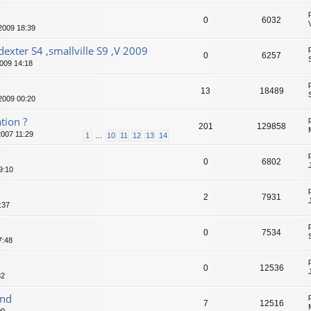
0
6032
2009 18:39
,dexter S4 ,smallville S9 ,V 2009
0
6257
009 14:18
13
18489
2009 00:20
ation ?
201
129858
007 11:29
1
…
10
11
12
13
14
0
6802
9:10
2
7931
:37
0
7534
7:48
0
12536
32
and
7
12516