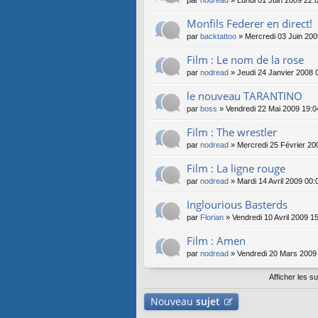
par
nodread
» Lundi 01 Juin 2009 22:
Monfils Federer en direct!
par
backtattoo
» Mercredi 03 Juin 200
Film : Le nom de la rose
par
nodread
» Jeudi 24 Janvier 2008 
le nouveau TARANTINO
par
boss
» Vendredi 22 Mai 2009 19:0
Film : The wrestler
par
nodread
» Mercredi 25 Février 20
Film : La ligne rouge
par
nodread
» Mardi 14 Avril 2009 00:
Inglourious Basterds
par
Florian
» Vendredi 10 Avril 2009 1
Film : Amen
par
nodread
» Vendredi 20 Mars 2009
Afficher les s
Nouveau
sujet