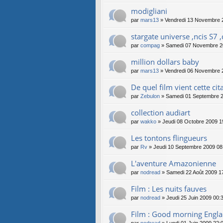
modigliani
par
mars13
» Vendredi 13 Novembre 
stargate universe ,ncis S7 
par
compag
» Samedi 07 Novembre 2
million dollars baby
par
mars13
» Vendredi 06 Novembre 
De quel film vient cette cit
par
Zebulon
» Samedi 01 Septembre 2
collection audiart
par
wakko
» Jeudi 08 Octobre 2009 1
Les tontons flingueurs
par
Rv
» Jeudi 10 Septembre 2009 08
L'aventure Amazonienne
par
nodread
» Samedi 22 Août 2009 1
Film : Les nuits fauves
par
nodread
» Jeudi 25 Juin 2009 00:
Film : Good morning Engl