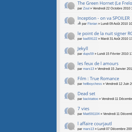
The Green Hornet (Le Frelo
par
Zoul
» Vendredi 22 Octobre 2010 
Inception - on va SPOILER
par
Florian
» Lundi 09 Août 2010 1
e
su
le point de la nuit signer
jet
par
bad59122
» Mardi 31 Août 2010 1
co
nti
Jekyll
en
par
dups59
» Lundi 15 Février 2010 1
t
un
les feux de l amours
so
nd
par
mars13
» Vendredi 15 Janvier 201
ag
e.
Film : True Romance
par
hellboychess
» Vendredi 12 Juin 
Dead set
par
backtattoo
» Vendredi 11 Décembr
7 vies
par
Matt591104
» Vendredi 11 Décemb
l affaire courjautl
par
mars13
» Lundi 07 Décembre 200