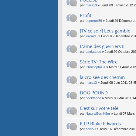
par
mars13
» Lundi 09 Janvier 2012 2
Profit
par
superoni59
» Jeudi 29 Décembre 
[TV ce soir] Let's gamble
par
jeremdu
» Lundi 05 Décembre 201
L’âme des guerriers !!
par
backtattoo
» Jeudi 20 Octobre 20
Série TV: The Wire
par
Christophilius
» Mardi 11 Août 200
la croisée des chemin
par
mars13
» Jeudi 09 Juin 2011 23:4
DOG POUND
par
backtattoo
» Mardi 03 Mai 2011 14
C'est sur votre télé
par
NaturalBornKiller
» Lundi 07 Mars 
R.I.P Blake Edwards
par
corti59
» Jeudi 16 Décembre 2010