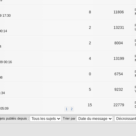
09
8
11806
9 17:30
2
13231
00:14
2
8004
4
4
13199
09 00:16
0
6754
08
5
9232
5:34
15
22779
 05:09
1
2
ujets publiés depuis :
Trier par