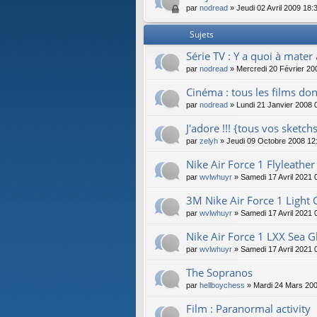
par
nodread
» Jeudi 02 Avril 2009 18:
Sujets
Série TV : Y a quoi à mater 
par
nodread
» Mercredi 20 Février 20
Cinéma : tous les films don
par
nodread
» Lundi 21 Janvier 2008 
J'adore !!! {tous vos sketc
par
zelyh
» Jeudi 09 Octobre 2008 12
Nike Air Force 1 Flyleathe
par
wvlwhuyr
» Samedi 17 Avril 2021 
3M Nike Air Force 1 Ligh
par
wvlwhuyr
» Samedi 17 Avril 2021 
Nike Air Force 1 LXX Sea G
par
wvlwhuyr
» Samedi 17 Avril 2021 
The Sopranos
par
hellboychess
» Mardi 24 Mars 200
Film : Paranormal activity