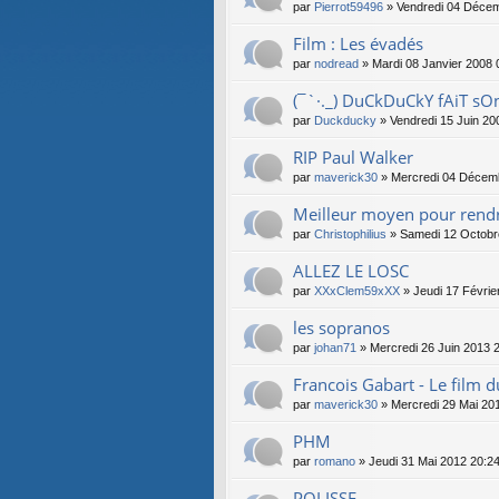
par
Pierrot59496
» Vendredi 04 Décem
Film : Les évadés
par
nodread
» Mardi 08 Janvier 2008 
(¯`·._) DuCkDuCkY fAiT sOn
par
Duckducky
» Vendredi 15 Juin 20
RIP Paul Walker
par
maverick30
» Mercredi 04 Décem
Meilleur moyen pour rendr
par
Christophilius
» Samedi 12 Octobr
ALLEZ LE LOSC
par
XXxClem59xXX
» Jeudi 17 Févrie
les sopranos
par
johan71
» Mercredi 26 Juin 2013 
Francois Gabart - Le film 
par
maverick30
» Mercredi 29 Mai 20
PHM
par
romano
» Jeudi 31 Mai 2012 20:2
POLISSE