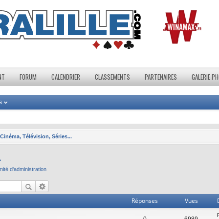
NT
FORUM
CALENDRIER
CLASSEMENTS
PARTENAIRES
GALERIE P
s
Cinéma, Télévision, Séries...
.
té d'administration
Réponses
Vues