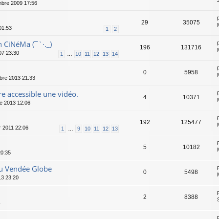
bre 2009 17:56
29
35075
01:53
1
2
 CiNéMa (¯`·._)
196
131716
07 23:30
1
…
10
11
12
13
14
0
5958
bre 2013 21:33
e accessible une vidéo.
4
10371
e 2013 12:06
192
125477
r 2011 22:06
1
…
9
10
11
12
13
5
10182
20:35
du Vendée Globe
0
5498
13 23:20
2
8388
4