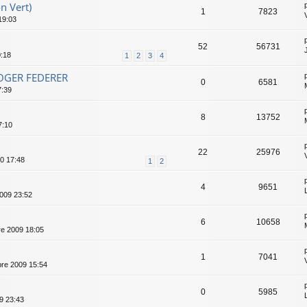
n Vert)
1
7823
19:03
52
56731
0:18
1
2
3
4
 ROGER FEDERER
0
6581
7:39
8
13752
7:10
22
25976
0 17:48
1
2
4
9651
2009 23:52
6
10658
e 2009 18:05
1
7041
re 2009 15:54
0
5985
9 23:43