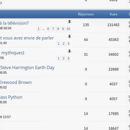
0
6989
37
Réponses
Vues
à la télévision?
135
131482
08 00:04
1
…
6
7
8
9
10
t vous avez envie de parler
44
45363
01:40
1
2
3
hs mythiques}
31
34602
:56
1
2
3
r Steve Harrington Earth Day
0
22689
05:05
t Orewood Brown
0
4037
05:02
lass Python
0
4057
05:00
14
17695
9 13:57
14
18647