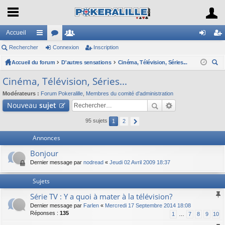
Accueil
Rechercher
ac
or
Connexion
e
Inscription
on
ns
Accueil du forum
co
u
D'autres sensations
m
Cinéma, Télévision, Séries...
ne
cri
ec
ur
m
br
xi
pti
Cinéma, Télévision, Séries...
her
ci
s
es
on
on
Modérateurs :
Forum Pokeralille
,
Membres du comité d'administration
ch
Nouveau
sujet
er
s
95 sujets
1
2
Annonces
Bonjour
Dernier message par
nodread
«
Jeudi 02 Avril 2009 18:37
Sujets
Série TV : Y a quoi à mater à la télévision?
Dernier message par
Farlen
«
Mercredi 17 Septembre 2014 18:08
Réponses :
135
1
…
7
8
9
10