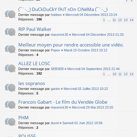
1
2
(¯`·._) DuCkDuCkY fAiT sOn CiNéMa (¯`·._)
Dernier message par
hobbes
«
Mercredi 04 Décembre 2013 23:24
Réponses :
196
1
…
11
12
13
14
RIP Paul Walker
Dernier message par
maverick30
«
Mercredi 04 Décembre 2013 21:33
Meilleur moyen pour rendre accessible une vidéo.
Dernier message par
Popov
«
Mardi 15 Octobre 2013 10:12
Réponses :
4
ALLEZ LE LOSC
Dernier message par
SEBSEB
«
Mercredi 04 Septembre 2013 21:44
Réponses :
192
1
…
10
11
12
13
les sopranos
Dernier message par
garion
«
Mercredi 03 Juillet 2013 10:22
Réponses :
5
Francois Gabart - Le film du Vendée Globe
Dernier message par
maverick30
«
Mercredi 29 Mai 2013 23:20
PHM
Dernier message par
duvel
«
Samedi 02 Juin 2012 19:56
Réponses :
2
POLISSE