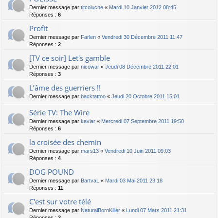
Dernier message par
titcoluche
«
Mardi 10 Janvier 2012 08:45
Réponses :
6
Profit
Dernier message par
Farlen
«
Vendredi 30 Décembre 2011 11:47
Réponses :
2
[TV ce soir] Let's gamble
Dernier message par
nicowar
«
Jeudi 08 Décembre 2011 22:01
Réponses :
3
L’âme des guerriers !!
Dernier message par
backtattoo
«
Jeudi 20 Octobre 2011 15:01
Série TV: The Wire
Dernier message par
kaviar
«
Mercredi 07 Septembre 2011 19:50
Réponses :
6
la croisée des chemin
Dernier message par
mars13
«
Vendredi 10 Juin 2011 09:03
Réponses :
4
DOG POUND
Dernier message par
BartvaL
«
Mardi 03 Mai 2011 23:18
Réponses :
11
C'est sur votre télé
Dernier message par
NaturalBornKiller
«
Lundi 07 Mars 2011 21:31
Réponses :
2