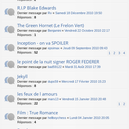
R.I.P Blake Edwards
Dernier message par
Rv
«
Samedi 18 Décembre 2010 19:50
Réponses :
8
The Green Hornet (Le Frelon Vert)
Dernier message par
Benjamini
«
Vendredi 22 Octobre 2010 22:17
Réponses :
1
Inception - on va SPOILER
Dernier message par
epsimax
«
Jeudi 09 Septembre 2010 09:43
Réponses :
52
1
2
3
4
le point de la nuit signer ROGER FEDERER
Dernier message par
bad59122
«
Mardi 31 Août 2010 17:39
Jekyll
Dernier message par
dups59
«
Mercredi 17 Février 2010 15:23
Réponses :
8
les feux de l amours
Dernier message par
mars13
«
Vendredi 15 Janvier 2010 20:48
Réponses :
22
1
2
Film : True Romance
Dernier message par
hellboychess
«
Lundi 04 Janvier 2010 20:05
Réponses :
4