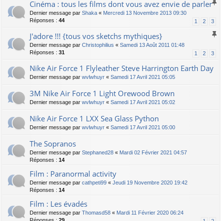
Cinéma : tous les films dont vous avez envie de parler
Dernier message par
Shaka
«
Mercredi 13 Novembre 2013 09:30
Réponses :
44
1
2
3
J'adore !!! {tous vos sketchs mythiques}
Dernier message par
Christophilius
«
Samedi 13 Août 2011 01:48
Réponses :
31
1
2
3
Nike Air Force 1 Flyleather Steve Harrington Earth Day
Dernier message par
wvlwhuyr
«
Samedi 17 Avril 2021 05:05
3M Nike Air Force 1 Light Orewood Brown
Dernier message par
wvlwhuyr
«
Samedi 17 Avril 2021 05:02
Nike Air Force 1 LXX Sea Glass Python
Dernier message par
wvlwhuyr
«
Samedi 17 Avril 2021 05:00
The Sopranos
Dernier message par
Stephaned28
«
Mardi 02 Février 2021 04:57
Réponses :
14
Film : Paranormal activity
Dernier message par
cathpeti99
«
Jeudi 19 Novembre 2020 19:42
Réponses :
14
Film : Les évadés
Dernier message par
Thomasd58
«
Mardi 11 Février 2020 06:24
Réponses :
29