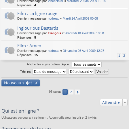
Dernier message par
VinceNatali
«
Mercredi 20 Mai 2009 19:14
Réponses :
4
Film : La ligne rouge
Dernier message par
nodread
«
Mardi 14 Avril 2009 00:08
Inglourious Basterds
Dernier message par
François
«
Vendredi 10 Avril 2009 19:58
Réponses :
5
Film : Amen
Dernier message par
nodread
«
Dimanche 05 Avril 2009 12:27
Réponses :
15
1
2
Afficher les sujets publiés depuis :
Trier par
Nouveau
sujet
95 sujets
1
2
Atteindre
Qui est en ligne ?
Utilisateurs parcourant ce forum : Aucun utilisateur inscrit et 2 invités
Permissions du forum