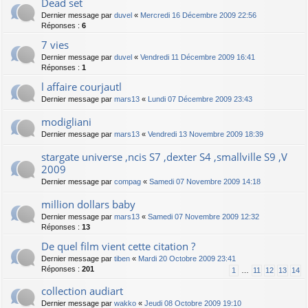
Dead set
Dernier message par
duvel
«
Mercredi 16 Décembre 2009 22:56
Réponses :
6
7 vies
Dernier message par
duvel
«
Vendredi 11 Décembre 2009 16:41
Réponses :
1
l affaire courjautl
Dernier message par
mars13
«
Lundi 07 Décembre 2009 23:43
modigliani
Dernier message par
mars13
«
Vendredi 13 Novembre 2009 18:39
stargate universe ,ncis S7 ,dexter S4 ,smallville S9 ,V
2009
Dernier message par
compag
«
Samedi 07 Novembre 2009 14:18
million dollars baby
Dernier message par
mars13
«
Samedi 07 Novembre 2009 12:32
Réponses :
13
De quel film vient cette citation ?
Dernier message par
tiben
«
Mardi 20 Octobre 2009 23:41
Réponses :
201
1
…
11
12
13
14
collection audiart
Dernier message par
wakko
«
Jeudi 08 Octobre 2009 19:10