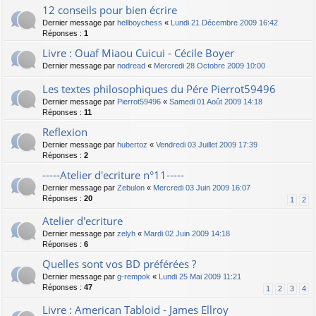
12 conseils pour bien écrire
Dernier message par
hellboychess
«
Lundi 21 Décembre 2009 16:42
Réponses :
1
Livre : Ouaf Miaou Cuicui - Cécile Boyer
Dernier message par
nodread
«
Mercredi 28 Octobre 2009 10:00
Les textes philosophiques du Pére Pierrot59496
Dernier message par
Pierrot59496
«
Samedi 01 Août 2009 14:18
Réponses :
11
Reflexion
Dernier message par
hubertoz
«
Vendredi 03 Juillet 2009 17:39
Réponses :
2
-----Atelier d'ecriture n°11-----
Dernier message par
Zebulon
«
Mercredi 03 Juin 2009 16:07
Réponses :
20
1
2
Atelier d'ecriture
Dernier message par
zelyh
«
Mardi 02 Juin 2009 14:18
Réponses :
6
Quelles sont vos BD préférées ?
Dernier message par
g-rempok
«
Lundi 25 Mai 2009 11:21
Réponses :
47
1
2
3
4
Livre : American Tabloid - James Ellroy