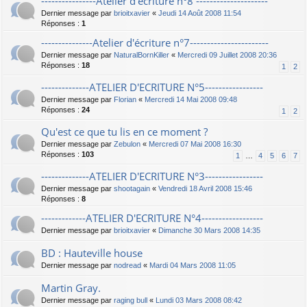
----------------Atelier d'écriture n°8 ---------------------
Dernier message par
brioitxavier
«
Jeudi 14 Août 2008 11:54
Réponses :
1
---------------Atelier d'écriture n°7-----------------------
Dernier message par
NaturalBornKiller
«
Mercredi 09 Juillet 2008 20:36
Réponses :
18
1
2
--------------ATELIER D'ECRITURE N°5-----------------
Dernier message par
Florian
«
Mercredi 14 Mai 2008 09:48
Réponses :
24
1
2
Qu'est ce que tu lis en ce moment ?
Dernier message par
Zebulon
«
Mercredi 07 Mai 2008 16:30
Réponses :
103
1
…
4
5
6
7
--------------ATELIER D'ECRITURE N°3-----------------
Dernier message par
shootagain
«
Vendredi 18 Avril 2008 15:46
Réponses :
8
-------------ATELIER D'ECRITURE N°4------------------
Dernier message par
brioitxavier
«
Dimanche 30 Mars 2008 14:35
BD : Hauteville house
Dernier message par
nodread
«
Mardi 04 Mars 2008 11:05
Martin Gray.
Dernier message par
raging bull
«
Lundi 03 Mars 2008 08:42