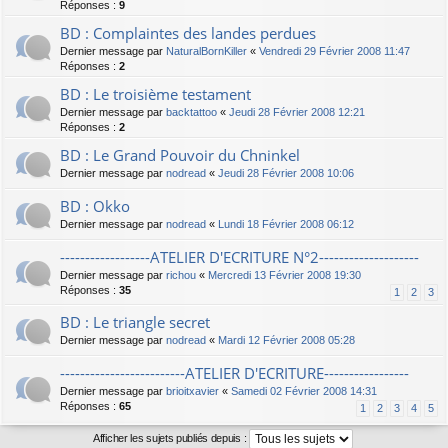
Réponses :
9
BD : Complaintes des landes perdues
Dernier message par
NaturalBornKiller
«
Vendredi 29 Février 2008 11:47
Réponses :
2
BD : Le troisième testament
Dernier message par
backtattoo
«
Jeudi 28 Février 2008 12:21
Réponses :
2
BD : Le Grand Pouvoir du Chninkel
Dernier message par
nodread
«
Jeudi 28 Février 2008 10:06
BD : Okko
Dernier message par
nodread
«
Lundi 18 Février 2008 06:12
------------------ATELIER D'ECRITURE N°2--------------------
Dernier message par
richou
«
Mercredi 13 Février 2008 19:30
Réponses :
35
1
2
3
BD : Le triangle secret
Dernier message par
nodread
«
Mardi 12 Février 2008 05:28
-------------------------ATELIER D'ECRITURE-----------------
Dernier message par
brioitxavier
«
Samedi 02 Février 2008 14:31
Réponses :
65
1
2
3
4
5
Afficher les sujets publiés depuis :