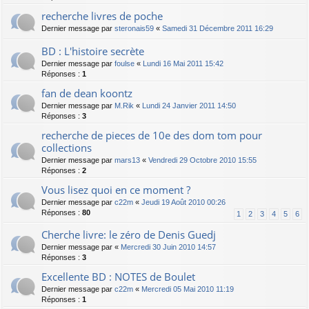
recherche livres de poche
Dernier message par
steronais59
«
Samedi 31 Décembre 2011 16:29
BD : L'histoire secrète
Dernier message par
foulse
«
Lundi 16 Mai 2011 15:42
Réponses :
1
fan de dean koontz
Dernier message par
M.Rik
«
Lundi 24 Janvier 2011 14:50
Réponses :
3
recherche de pieces de 10e des dom tom pour
collections
Dernier message par
mars13
«
Vendredi 29 Octobre 2010 15:55
Réponses :
2
Vous lisez quoi en ce moment ?
Dernier message par
c22m
«
Jeudi 19 Août 2010 00:26
Réponses :
80
1
2
3
4
5
6
Cherche livre: le zéro de Denis Guedj
Dernier message par
«
Mercredi 30 Juin 2010 14:57
Réponses :
3
Excellente BD : NOTES de Boulet
Dernier message par
c22m
«
Mercredi 05 Mai 2010 11:19
Réponses :
1