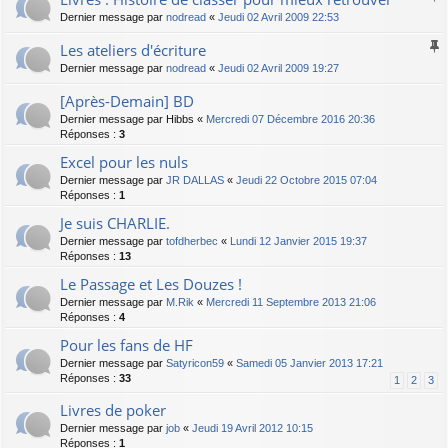
Dernier message par
nodread
«
Jeudi 02 Avril 2009 22:53
Les ateliers d'écriture
Dernier message par
nodread
«
Jeudi 02 Avril 2009 19:27
[Après-Demain] BD
Dernier message par
Hibbs
«
Mercredi 07 Décembre 2016 20:36
Réponses :
3
Excel pour les nuls
Dernier message par
JR DALLAS
«
Jeudi 22 Octobre 2015 07:04
Réponses :
1
Je suis CHARLIE.
Dernier message par
tofdherbec
«
Lundi 12 Janvier 2015 19:37
Réponses :
13
Le Passage et Les Douzes !
Dernier message par
M.Rik
«
Mercredi 11 Septembre 2013 21:06
Réponses :
4
Pour les fans de HF
Dernier message par
Satyricon59
«
Samedi 05 Janvier 2013 17:21
Réponses :
33
1
2
3
Livres de poker
Dernier message par
job
«
Jeudi 19 Avril 2012 10:15
Réponses :
1