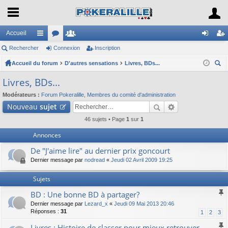
Accueil
Rechercher
ac
or
Connexion
e
Inscription
on
ns
Accueil du forum
co
u
D'autres sensations
m
Livres, BDs...
ne
cri
ec
ur
m
br
xi
pti
Livres, BDs...
her
ci
s
es
on
on
Modérateurs :
Forum Pokeralille
,
Membres du comité d'administration
ch
Nouveau
sujet
er
s
46 sujets • Page
1
sur
1
Annonces
De "J'aime lire" au dernier prix goncourt
Dernier message par
nodread
«
Jeudi 02 Avril 2009 19:25
Sujets
BD : Une bonne BD à partager?
Dernier message par
Lezard_x
«
Jeudi 09 Mai 2013 20:46
Réponses :
31
1
2
3
Livres : Histoire de classer pour mieux retrouver