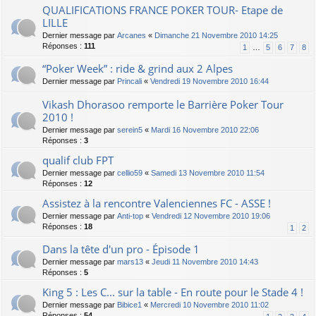
QUALIFICATIONS FRANCE POKER TOUR- Etape de
LILLE
Dernier message par
Arcanes
«
Dimanche 21 Novembre 2010 14:25
Réponses :
111
1
…
5
6
7
8
“Poker Week” : ride & grind aux 2 Alpes
Dernier message par
Princali
«
Vendredi 19 Novembre 2010 16:44
Vikash Dhorasoo remporte le Barrière Poker Tour
2010 !
Dernier message par
serein5
«
Mardi 16 Novembre 2010 22:06
Réponses :
3
qualif club FPT
Dernier message par
cellio59
«
Samedi 13 Novembre 2010 11:54
Réponses :
12
Assistez à la rencontre Valenciennes FC - ASSE !
Dernier message par
Anti-top
«
Vendredi 12 Novembre 2010 19:06
Réponses :
18
1
2
Dans la tête d'un pro - Épisode 1
Dernier message par
mars13
«
Jeudi 11 Novembre 2010 14:43
Réponses :
5
King 5 : Les C... sur la table - En route pour le Stade 4 !
Dernier message par
Bibice1
«
Mercredi 10 Novembre 2010 11:02
Réponses :
54