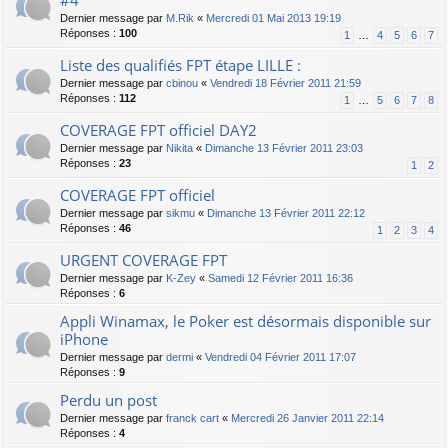
#4
Dernier message par
M.Rik
«
Mercredi 01 Mai 2013 19:19
Réponses :
100
1
…
4
5
6
7
Liste des qualifiés FPT étape LILLE :
Dernier message par
cbinou
«
Vendredi 18 Février 2011 21:59
Réponses :
112
1
…
5
6
7
8
COVERAGE FPT officiel DAY2
Dernier message par
Nikita
«
Dimanche 13 Février 2011 23:03
Réponses :
23
1
2
COVERAGE FPT officiel
Dernier message par
sikmu
«
Dimanche 13 Février 2011 22:12
Réponses :
46
1
2
3
4
URGENT COVERAGE FPT
Dernier message par
K-Zey
«
Samedi 12 Février 2011 16:36
Réponses :
6
Appli Winamax, le Poker est désormais disponible sur
iPhone
Dernier message par
dermi
«
Vendredi 04 Février 2011 17:07
Réponses :
9
Perdu un post
Dernier message par
franck cart
«
Mercredi 26 Janvier 2011 22:14
Réponses :
4