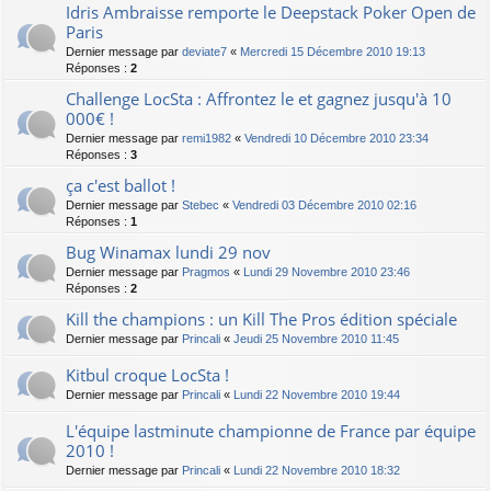
Idris Ambraisse remporte le Deepstack Poker Open de
Paris
Dernier message par
deviate7
«
Mercredi 15 Décembre 2010 19:13
Réponses :
2
Challenge LocSta : Affrontez le et gagnez jusqu'à 10
000€ !
Dernier message par
remi1982
«
Vendredi 10 Décembre 2010 23:34
Réponses :
3
ça c'est ballot !
Dernier message par
Stebec
«
Vendredi 03 Décembre 2010 02:16
Réponses :
1
Bug Winamax lundi 29 nov
Dernier message par
Pragmos
«
Lundi 29 Novembre 2010 23:46
Réponses :
2
Kill the champions : un Kill The Pros édition spéciale
Dernier message par
Princali
«
Jeudi 25 Novembre 2010 11:45
Kitbul croque LocSta !
Dernier message par
Princali
«
Lundi 22 Novembre 2010 19:44
L'équipe lastminute championne de France par équipe
2010 !
Dernier message par
Princali
«
Lundi 22 Novembre 2010 18:32