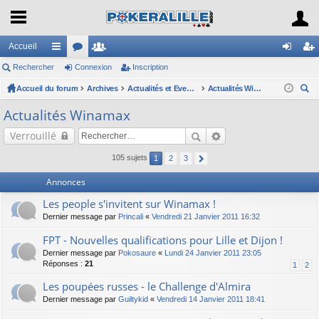
Accueil
Rechercher
ac
or
Connexion
e
Inscription
on
ns
Accueil du forum
co
u
Archives
m
Actualités et Evenements / Online
Actualités Winamax
ne
cri
ec
ur
m
br
xi
pti
Actualités Winamax
her
ci
s
es
on
on
Verrouillé
ch
er
s
105 sujets
1
2
3
Annonces
Les people s'invitent sur Winamax !
Dernier message par
Princali
«
Vendredi 21 Janvier 2011 16:32
FPT - Nouvelles qualifications pour Lille et Dijon !
Dernier message par
Pokosaure
«
Lundi 24 Janvier 2011 23:05
Réponses :
21
1
2
Les poupées russes - le Challenge d'Almira
Dernier message par
Guiltykid
«
Vendredi 14 Janvier 2011 18:41