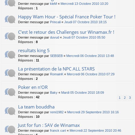
Dernier message par
kleM
«
Mercredi 13 Octobre 2010 10:20
Réponses :
1
Happy Wam Hour - Spécial France Poker Tour !
Dernier message par
Princali
«
Jeudi 07 Octobre 2010 18:15
C’est le retour des Challenges sur Winamax.fr !
Dernier message par
duvud
«
Jeudi 07 Octobre 2010 05:50
Réponses :
8
resultats king 5
Dernier message par
SEBSEB
«
Mercredi 06 Octobre 2010 13:48
Réponses :
11
La présentation de la NPC ALL STARS
Dernier message par
RomainK
«
Mercredi 06 Octobre 2010 07:29
Réponses :
2
Poker en n'OR
Dernier message par
Baky
«
Mardi 05 Octobre 2010 18:09
Réponses :
42
1
2
3
La team bouddha
Dernier message par
remi1982
«
Mercredi 29 Septembre 2010 16:16
Réponses :
10
Just for fun : SAV de Winamax
Dernier message par
franck cart
«
Mercredi 22 Septembre 2010 20:46