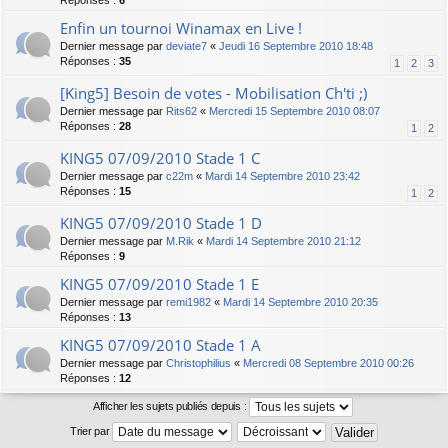
Réponses :
6
Enfin un tournoi Winamax en Live !
Dernier message par
deviate7
«
Jeudi 16 Septembre 2010 18:48
Réponses :
35
1
2
3
[King5] Besoin de votes - Mobilisation Ch'ti ;)
Dernier message par
Rits62
«
Mercredi 15 Septembre 2010 08:07
Réponses :
28
1
2
KING5 07/09/2010 Stade 1 C
Dernier message par
c22m
«
Mardi 14 Septembre 2010 23:42
Réponses :
15
1
2
KING5 07/09/2010 Stade 1 D
Dernier message par
M.Rik
«
Mardi 14 Septembre 2010 21:12
Réponses :
9
KING5 07/09/2010 Stade 1 E
Dernier message par
remi1982
«
Mardi 14 Septembre 2010 20:35
Réponses :
13
KING5 07/09/2010 Stade 1 A
Dernier message par
Christophilius
«
Mercredi 08 Septembre 2010 00:26
Réponses :
12
Afficher les sujets publiés depuis :
Trier par