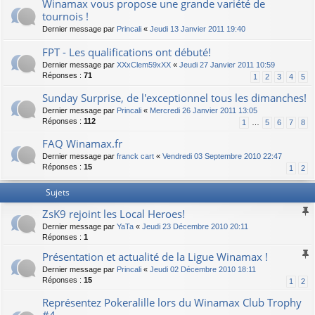
Winamax vous propose une grande variété de
tournois !
Dernier message par
Princali
«
Jeudi 13 Janvier 2011 19:40
FPT - Les qualifications ont débuté!
Dernier message par
XXxClem59xXX
«
Jeudi 27 Janvier 2011 10:59
Réponses :
71
1
2
3
4
5
Sunday Surprise, de l'exceptionnel tous les dimanches!
Dernier message par
Princali
«
Mercredi 26 Janvier 2011 13:05
Réponses :
112
1
…
5
6
7
8
FAQ Winamax.fr
Dernier message par
franck cart
«
Vendredi 03 Septembre 2010 22:47
Réponses :
15
1
2
Sujets
ZsK9 rejoint les Local Heroes!
Dernier message par
YaTa
«
Jeudi 23 Décembre 2010 20:11
Réponses :
1
Présentation et actualité de la Ligue Winamax !
Dernier message par
Princali
«
Jeudi 02 Décembre 2010 18:11
Réponses :
15
1
2
Représentez Pokeralille lors du Winamax Club Trophy