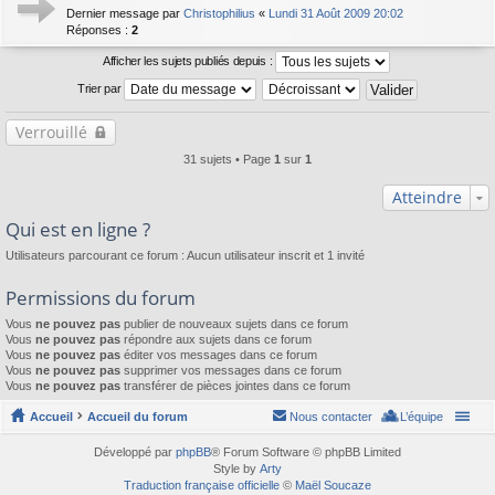
Dernier message par
Christophilius
«
Lundi 31 Août 2009 20:02
Réponses :
2
Afficher les sujets publiés depuis :
Trier par
Verrouillé
31 sujets • Page
1
sur
1
Atteindre
Qui est en ligne ?
Utilisateurs parcourant ce forum : Aucun utilisateur inscrit et 1 invité
Permissions du forum
Vous
ne pouvez pas
publier de nouveaux sujets dans ce forum
Vous
ne pouvez pas
répondre aux sujets dans ce forum
Vous
ne pouvez pas
éditer vos messages dans ce forum
Vous
ne pouvez pas
supprimer vos messages dans ce forum
Vous
ne pouvez pas
transférer de pièces jointes dans ce forum
Accueil
Accueil du forum
Nous contacter
L’équipe
Développé par
phpBB
® Forum Software © phpBB Limited
Style by
Arty
Traduction française officielle
©
Maël Soucaze