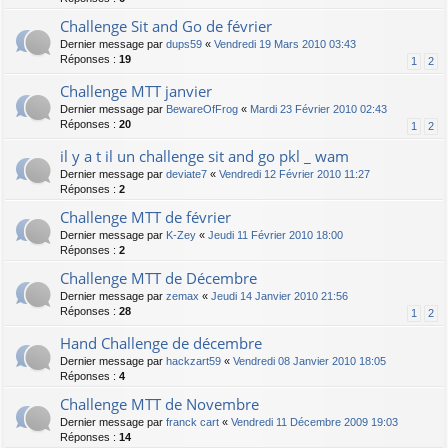
Challenge Sit and Go de février
Dernier message par
dups59
«
Vendredi 19 Mars 2010 03:43
Réponses :
19
1
2
Challenge MTT janvier
Dernier message par
BewareOfFrog
«
Mardi 23 Février 2010 02:43
Réponses :
20
1
2
il y a t il un challenge sit and go pkl _ wam
Dernier message par
deviate7
«
Vendredi 12 Février 2010 11:27
Réponses :
2
Challenge MTT de février
Dernier message par
K-Zey
«
Jeudi 11 Février 2010 18:00
Réponses :
2
Challenge MTT de Décembre
Dernier message par
zemax
«
Jeudi 14 Janvier 2010 21:56
Réponses :
28
1
2
Hand Challenge de décembre
Dernier message par
hackzart59
«
Vendredi 08 Janvier 2010 18:05
Réponses :
4
Challenge MTT de Novembre
Dernier message par
franck cart
«
Vendredi 11 Décembre 2009 19:03
Réponses :
14