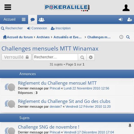
Accueil
Rechercher
ac
or
Connexion
e
Inscription
on
ns
Accueil du forum
co
u
Archives
m
Actualités et Evenements / Online
Challenges mensuels MTT Winamax
ne
cri
ec
ur
m
br
xi
pti
Challenges mensuels MTT Winamax
her
ci
s
es
on
on
Verrouillé
ch
er
s
31 sujets • Page
1
sur
1
Annonces
Règlement du Challenge mensuel MTT
Dernier message par
Princali
«
Lundi 22 Novembre 2010 12:56
Réponses :
3
Règlement du Challenge Sit and Go des clubs
Dernier message par
deviate7
«
Vendredi 12 Février 2010 11:20
Sujets
Challenge SNG de novembre !
Dernier message par
Princali
«
Vendredi 17 Décembre 2010 17:04