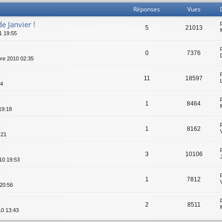
Réponses
Vues
e Janvier !
5
21013
1 19:55
0
7376
re 2010 02:35
11
18597
24
1
8464
19:18
1
8162
:21
3
10106
10 19:53
1
7812
 20:56
2
8511
10 13:43