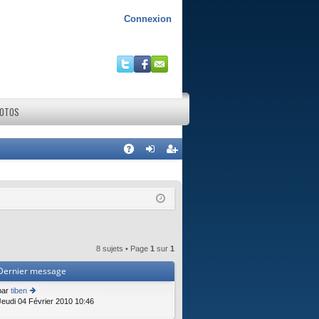
Connexion
HOTOS
R
A
on
ns
Q
ne
cri
xi
pti
on
on
8 sujets • Page
1
sur
1
Dernier message
par
tiben
Jeudi 04 Février 2010 10:46
o
n