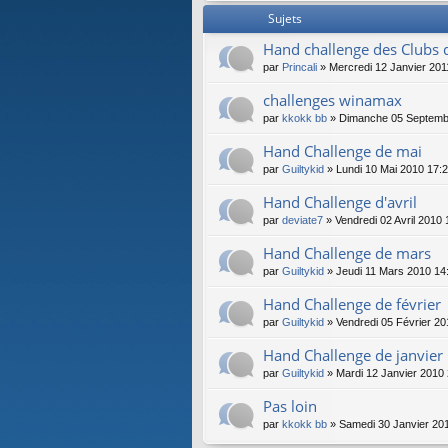
Sujets
Hand challenge des Clubs d
par
Princali
» Mercredi 12 Janvier 201
challenges winamax
par
kkokk bb
» Dimanche 05 Septemb
Hand Challenge de mai
par
Guiltykid
» Lundi 10 Mai 2010 17:
Hand Challenge d'avril
par
deviate7
» Vendredi 02 Avril 2010 
Hand Challenge de mars
par
Guiltykid
» Jeudi 11 Mars 2010 14
Hand Challenge de février
par
Guiltykid
» Vendredi 05 Février 20
Hand Challenge de janvier
par
Guiltykid
» Mardi 12 Janvier 2010
Pas loin
par
kkokk bb
» Samedi 30 Janvier 20