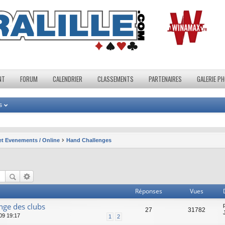
NT
FORUM
CALENDRIER
CLASSEMENTS
PARTENAIRES
GALERIE P
s
 et Evenements / Online
Hand Challenges
Réponses
Vues
nge des clubs
27
31782
09 19:17
1
2