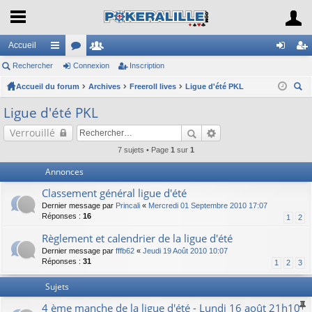
Accueil
Rechercher
ac
or
Connexion
e
Inscription
on
ns
Accueil du forum
co
u
Archives
m
Freeroll lives
Ligue d'été PKL
ne
cri
ec
ur
m
br
xi
pti
Ligue d'été PKL
her
ci
s
es
on
on
Verrouillé
ch
er
s
7 sujets • Page
1
sur
1
Annonces
Classement général ligue d'été
Dernier message par
Princali
«
Mercredi 01 Septembre 2010 17:07
Réponses :
16
1
2
Règlement et calendrier de la ligue d'été
Dernier message par
fffb62
«
Jeudi 19 Août 2010 10:07
Réponses :
31
1
2
3
Sujets
4 ème manche de la ligue d'été - Lundi 16 août 21h10