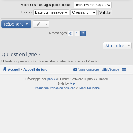
a
t
Afficher les messages publiés depuis :
g
e
Trier par
Répondre
16 messages
1
2
Atteindre
Qui est en ligne ?
Utilisateurs parcourant ce forum : Aucun utilisateur inscrit et 2 invités
Accueil
Accueil du forum
Nous contacter
L’équipe
Développé par
phpBB
® Forum Software © phpBB Limited
Style by
Arty
Traduction française officielle
©
Maël Soucaze