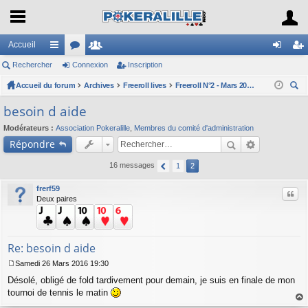
Accueil
Rechercher
ac
or
Connexion
e
Inscription
on
ns
Accueil du forum
co
u
Archives
m
Freeroll lives
Freeroll N°2 - Mars 2016 - Deepstack
ne
cri
ec
ur
m
br
xi
pti
besoin d aide
her
ci
s
es
on
on
Modérateurs :
Association Pokeralille
,
Membres du comité d'administration
ch
Répondre
er
s
16 messages
1
2
frerf59
Citer
Deux paires
Re: besoin d aide
Samedi 26 Mars 2016 19:30
M
Désolé, obligé de fold tardivement pour demain, je suis en finale de mon
e
s
tournoi de tennis le matin
s
au