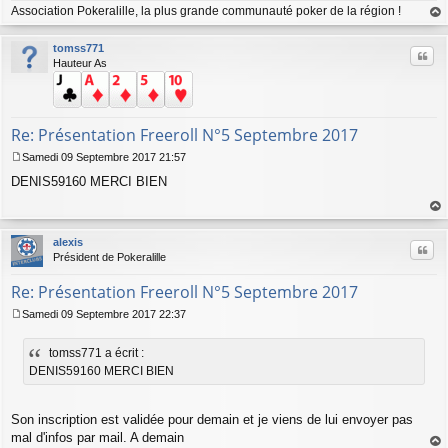
Association Pokeralille, la plus grande communauté poker de la région !
au
t
tomss771
Citer
Hauteur As
Re: Présentation Freeroll N°5 Septembre 2017
Samedi 09 Septembre 2017 21:57
M
DENIS59160 MERCI BIEN
e
s
s
au
a
t
alexis
g
Citer
Président de Pokeralille
e
Re: Présentation Freeroll N°5 Septembre 2017
Samedi 09 Septembre 2017 22:37
M
e
tomss771 a écrit :
s
s
DENIS59160 MERCI BIEN
a
g
e
Son inscription est validée pour demain et je viens de lui envoyer pas
mal d'infos par mail. A demain