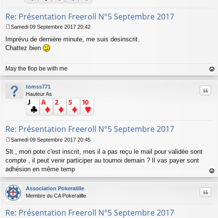
Re: Présentation Freeroll N°5 Septembre 2017
Samedi 09 Septembre 2017 20:42
M
Imprévu de dernière minute, me suis desinscrit.
e
s
Chattez bien
s
a
May the flop be with me
g
e
au
t
tomss771
Citer
Hauteur As
Re: Présentation Freeroll N°5 Septembre 2017
Samedi 09 Septembre 2017 20:45
M
Slt , mon pote c'est inscrit, mes il a pas reçu le mail pour validée sont
e
s
compte , il peut venir participer au tournoi demain ? Il vas payer sont
s
adhésion en même temp
a
au
g
t
Association Pokeralille
e
Citer
Membre du CA Pokeralille
Re: Présentation Freeroll N°5 Septembre 2017