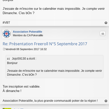
e
s
s
J'essaie de m'inscrire sur le calendrier mais impossible. Je compte venir
a
Dimanche. C'es bOn ?
g
e
#VBT
au
t
Association Pokeralille
Citer
Membre du CA Pokeralille
Re: Présentation Freeroll N°5 Septembre 2017
Vendredi 08 Septembre 2017 16:32
M
e
Jojo59130 a écrit :
s
s
Bonjour
a
g
J'essaie de m'inscrire sur le calendrier mais impossible. Je compte venir
e
Dimanche. C'es bOn ?
Ton inscription est validée.
À dimanche !
Association Pokeralille, la plus grande communauté poker de la région !
au
t