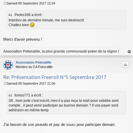
Samedi 09 Septembre 2017 21:04
M
e
Pedro166 a écrit :
s
s
Imprévu de dernière minute, me suis desinscrit.
a
Chattez bien
g
e
Merci d'avoir prévenu !
Association Pokeralille, la plus grande communauté poker de la région !
au
t
Association Pokeralille
Citer
Membre du CA Pokeralille
Re: Présentation Freeroll N°5 Septembre 2017
Samedi 09 Septembre 2017 21:06
M
e
tomss771 a écrit :
s
s
Slt , mon pote c'est inscrit, mes il a pas reçu le mail pour validée sont
a
compte , il peut venir participer au tournoi demain ? Il vas payer sont
g
adhésion en même temp
e
J'ai besoin de son pseudo et pas de souci pour participer demain