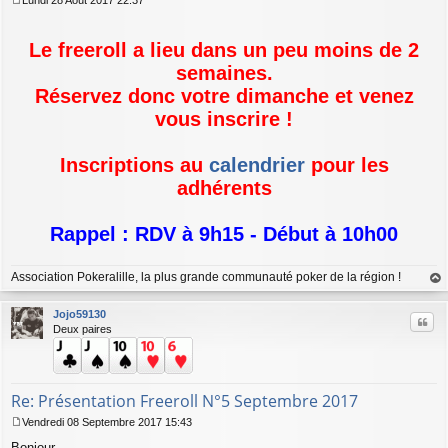
Lundi 28 Août 2017 22:37
M
e
s
Le freeroll a lieu dans un peu moins de 2
s
semaines.
a
g
Réservez donc votre dimanche et venez
e
vous inscrire !
Inscriptions au
calendrier
pour les
adhérents
Rappel : RDV à 9h15 - Début à 10h00
Association Pokeralille, la plus grande communauté poker de la région !
au
t
Jojo59130
Citer
Deux paires
Re: Présentation Freeroll N°5 Septembre 2017
Vendredi 08 Septembre 2017 15:43
M
Bonjour