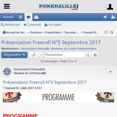
Accueil
Rechercher
ac
or
Connexion
e
Inscription
on
ns
co
Accueil du forum
u
Archives
m
Freeroll lives
Tournois Freeroll(*) Live organisés par l'association
Freeroll N°5 - Septembre 2017
ne
cri
ec
ur
m
br
xi
pti
Présentation Freeroll N°5 Septembre 2017
her
ci
s
es
on
on
Modérateurs :
Association Pokeralille
,
Membres du comité d'administration
ch
Répondre
er
s
15 messages • Page
1
sur
1
Association Pokeralille
Citer
Membre du CA Pokeralille
Présentation Freeroll N°5 Septembre 2017
Samedi 01 Juillet 2017 13:57
M
e
s
s
a
g
e
PROGRAMME