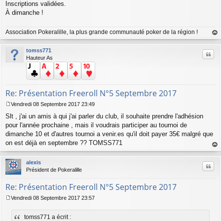
Inscriptions validées.
À dimanche !
Association Pokeralille, la plus grande communauté poker de la région !
au
t
tomss771
Citer
Hauteur As
Re: Présentation Freeroll N°5 Septembre 2017
Vendredi 08 Septembre 2017 23:49
M
Slt , j'ai un amis à qui j'ai parler du club, il souhaite prendre l'adhésion
e
s
pour l'année prochaine , mais il voudrais participer au tournoi de
s
dimanche 10 et d'autres tournoi a venir.es qu'il doit payer 35€ malgré que
a
on est déjà en septembre ?? TOMSS771
g
au
e
t
alexis
Citer
Président de Pokeralille
Re: Présentation Freeroll N°5 Septembre 2017
Vendredi 08 Septembre 2017 23:57
M
e
tomss771 a écrit :
s