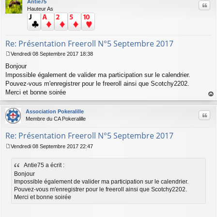
Antie75
Citer
Hauteur As
Re: Présentation Freeroll N°5 Septembre 2017
Vendredi 08 Septembre 2017 18:38
M
Bonjour
e
s
Impossible également de valider ma participation sur le calendrier.
s
Pouvez-vous m'enregistrer pour le freeroll ainsi que Scotchy2202.
a
Merci et bonne soirée
g
au
e
t
Association Pokeralille
Citer
Membre du CA Pokeralille
Re: Présentation Freeroll N°5 Septembre 2017
Vendredi 08 Septembre 2017 22:47
M
e
Antie75 a écrit :
s
s
Bonjour
a
Impossible également de valider ma participation sur le calendrier.
g
Pouvez-vous m'enregistrer pour le freeroll ainsi que Scotchy2202.
e
Merci et bonne soirée