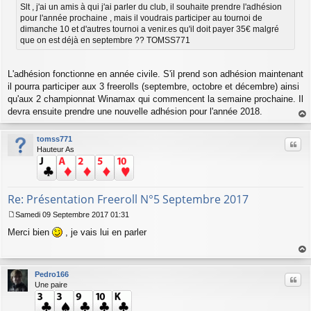
s
Slt , j'ai un amis à qui j'ai parler du club, il souhaite prendre l'adhésion
a
pour l'année prochaine , mais il voudrais participer au tournoi de
g
dimanche 10 et d'autres tournoi a venir.es qu'il doit payer 35€ malgré
e
que on est déjà en septembre ?? TOMSS771
L'adhésion fonctionne en année civile. S'il prend son adhésion maintenant
il pourra participer aux 3 freerolls (septembre, octobre et décembre) ainsi
qu'aux 2 championnat Winamax qui commencent la semaine prochaine. Il
devra ensuite prendre une nouvelle adhésion pour l'année 2018.
au
t
tomss771
Citer
Hauteur As
Re: Présentation Freeroll N°5 Septembre 2017
Samedi 09 Septembre 2017 01:31
M
Merci bien
, je vais lui en parler
e
s
s
au
a
t
Pedro166
g
Citer
Une paire
e