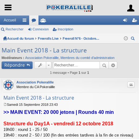
Accueil
Rechercher
ac
or
Connexion
e
Inscription
on
ns
Accueil du forum
co
u
Freerolls Live
m
Freeroll N°6 - Octobre 2018 - MAIN EVENT 2018
ne
cri
ec
ur
m
br
xi
pti
Main Event 2018 - La structure
her
ci
s
es
on
on
Modérateurs :
Association Pokeralille
,
Membres du comité d'administration
ch
Répondre
er
s
1 message • Page
1
sur
1
Association Pokeralille
Citer
Membre du CA Pokeralille
Main Event 2018 - La structure
Samedi 15 Septembre 2018 23:43
M
>> MAIN EVENT: 20 000 jetons | Rounds 40 min
e
s
s
Structure du Day1A - vendredi 12 octobre 2018
a
19h00 : round 1 - 25 / 50
g
19h40 : round 2 - 50 / 100 (fin des entrées tardives à la fin de ce niveau)
e