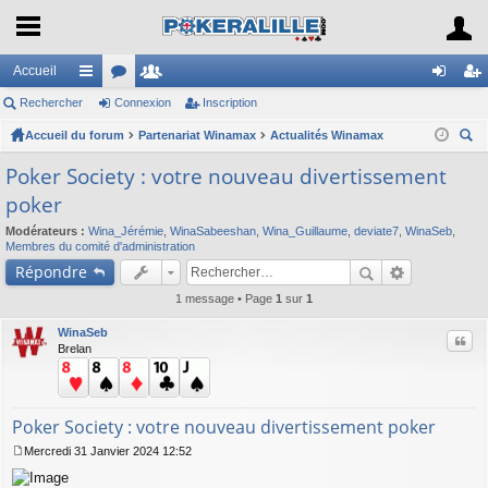
Accueil
Rechercher
ac
or
Connexion
e
Inscription
on
ns
Accueil du forum
co
u
Partenariat Winamax
m
Actualités Winamax
ne
cri
ec
ur
m
br
xi
pti
Poker Society : votre nouveau divertissement
her
poker
ci
s
es
on
on
ch
Modérateurs :
Wina_Jérémie
,
WinaSabeeshan
,
Wina_Guillaume
,
deviate7
,
WinaSeb
,
er
s
Membres du comité d'administration
Répondre
1 message • Page
1
sur
1
WinaSeb
Citer
Brelan
Poker Society : votre nouveau divertissement poker
Mercredi 31 Janvier 2024 12:52
M
e