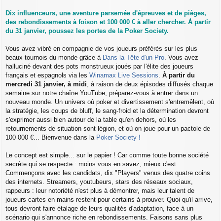
s
s
Dix influenceurs, une aventure parsemée d'épreuves et de pièges,
a
des rebondissements à foison et 100 000 € à aller chercher. À partir
g
du 31 janvier, poussez les portes de la Poker Society.
e
Vous avez vibré en compagnie de vos joueurs préférés sur les plus
beaux tournois du monde grâce à
Dans la Tête d'un Pro
. Vous avez
halluciné devant des pots monstrueux joués par l'élite des joueurs
français et espagnols via les
Winamax Live Sessions
.
À partir du
mercredi 31 janvier, à midi
, à raison de deux épisodes diffusés chaque
semaine sur notre chaîne YouTube, préparez-vous à entrer dans un
nouveau monde. Un univers où poker et divertissement s'entremêlent, où
la stratégie, les coups de bluff, le sang-froid et la détermination devront
s'exprimer aussi bien autour de la table qu'en dehors, où les
retournements de situation sont légion, et où on joue pour un pactole de
100 000 €... Bienvenue dans la
Poker Society !
Le concept est simple... sur le papier ! Car comme toute bonne société
secrète qui se respecte : moins vous en savez, mieux c'est.
Commençons avec les candidats, dix "Players" venus des quatre coins
des internets. Streamers, youtubeurs, stars des réseaux sociaux,
rappeurs : leur notoriété n'est plus à démontrer, mais leur talent de
joueurs cartes en mains restent pour certains à prouver. Quoi qu'il arrive,
tous devront faire étalage de leurs qualités d'adaptation, face à un
scénario qui s'annonce riche en rebondissements. Faisons sans plus