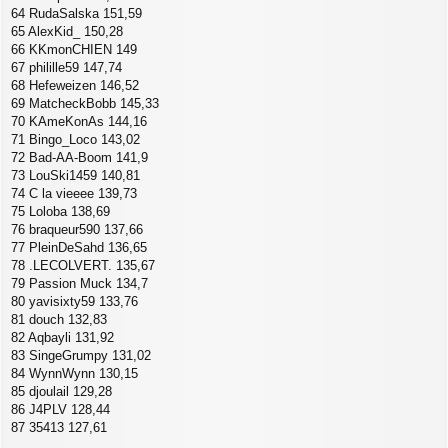
64 RudaSalska 151,59
65 AlexKid_ 150,28
66 KKmonCHIEN 149
67 philille59 147,74
68 Hefeweizen 146,52
69 MatcheckBobb 145,33
70 KAmeKonAs 144,16
71 Bingo_Loco 143,02
72 Bad-AA-Boom 141,9
73 LouSki1459 140,81
74 C la vieeee 139,73
75 Loloba 138,69
76 braqueur590 137,66
77 PleinDeSahd 136,65
78 .LECOLVERT. 135,67
79 Passion Muck 134,7
80 yavisixty59 133,76
81 douch 132,83
82 Aqbayli 131,92
83 SingeGrumpy 131,02
84 WynnWynn 130,15
85 djoulail 129,28
86 J4PLV 128,44
87 35413 127,61