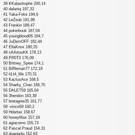
39 KKatastrophe 200,14
40 dalaniq 197,32
41 Yaka-Foke 194,6
42 LeZeub 191,99
43 Franklo 189,47
44 pokerbouk 187,04
45 youngblood05 184,7
46 JuDemOFF 182,44
47 EllaKnox 180,25
48 sAArtouKK 178,13
49 PR0T0 176,09
50 Britney_Spew 174,1
51 Biffleman77 172,18
52 tiLt4_Me 170,31
53 KactusAce 168,5
54 Sharky_Chan 166,75
55 DALET59 165,04
56 3hendon 163,38
57 bretagnie35 161,77
58 -vince59 160,2
59 Hdartax 158,67
60 honeyMax 157,18
61 agiacomo 155,73
62 Pascal.Praud 154,31
63 duanpolo 152,93