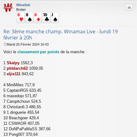
t
WinaSeb
Citer
Brelan
Re: 3ème manche champ. Winamax Live - lundi 19
février à 20h
Mardi 20 Février 2024 16:43
M
Voici le
classement par points
de la manche :
e
s
s
1
Skalpy
1562,3
a
2
ptitdarch62
1059,05
g
3
eljie111
843,62
e
4 MiniMiles 717,9
5 CaptainRG5 633,45
6 maxedojo 571,87
7 Caropitchoun 524,5
8 Christian6.3 486,65
9 1 dinguerie 455,54
10 Beachgoer 429,4
11 CSWAOR 407,05
12 DoNPaPaMaSS 387,66
13 Pong007 370,64