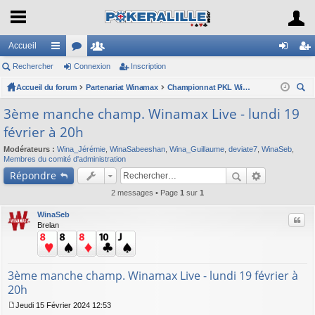
Accueil
Rechercher
ac
or
Connexion
e
Inscription
on
ns
Accueil du forum
co
u
Partenariat Winamax
m
Championnat PKL Winamax Live B
ne
cri
ec
ur
m
br
xi
pti
3ème manche champ. Winamax Live - lundi 19
her
février à 20h
ci
s
es
on
on
ch
Modérateurs :
Wina_Jérémie
,
WinaSabeeshan
,
Wina_Guillaume
,
deviate7
,
WinaSeb
,
er
s
Membres du comité d'administration
Répondre
2 messages • Page
1
sur
1
WinaSeb
Citer
Brelan
3ème manche champ. Winamax Live - lundi 19 février à
20h
Jeudi 15 Février 2024 12:53
M