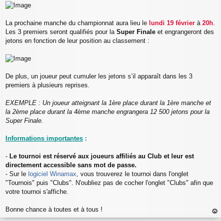
e
s
s
La prochaine manche du championnat aura lieu le
lundi 19 février
à
20h
.
a
Les 3 premiers seront qualifiés pour la
Super Finale
et engrangeront des
g
jetons en fonction de leur position au classement :
e
De plus, un joueur peut cumuler les jetons s’il apparaît dans les 3
premiers à plusieurs reprises.
EXEMPLE : Un joueur atteignant la 1ère place durant la 1ère manche et
la 2ème place durant la 4ème manche engrangera 12 500 jetons pour la
Super Finale.
Informations importantes
:
-
Le tournoi est réservé aux joueurs affiliés au Club et leur est
directement accessible sans mot de passe.
- Sur le
logiciel Winamax
, vous trouverez le tournoi dans l'onglet
"Tournois" puis "Clubs". N'oubliez pas de cocher l'onglet "Clubs" afin que
votre tournoi s'affiche.
Bonne chance à toutes et à tous !
au