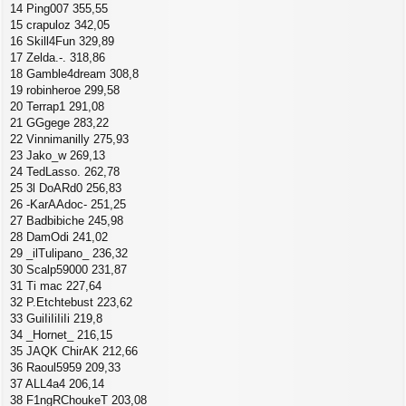
14 Ping007 355,55
15 crapuloz 342,05
16 Skill4Fun 329,89
17 Zelda.-. 318,86
18 Gamble4dream 308,8
19 robinheroe 299,58
20 Terrap1 291,08
21 GGgege 283,22
22 Vinnimanilly 275,93
23 Jako_w 269,13
24 TedLasso. 262,78
25 3l DoARd0 256,83
26 -KarAAdoc- 251,25
27 Badbibiche 245,98
28 DamOdi 241,02
29 _ilTulipano_ 236,32
30 Scalp59000 231,87
31 Ti mac 227,64
32 P.Etchtebust 223,62
33 GuiIiIiIiIi 219,8
34 _Hornet_ 216,15
35 JAQK ChirAK 212,66
36 Raoul5959 209,33
37 ALL4a4 206,14
38 F1ngRChoukeT 203,08