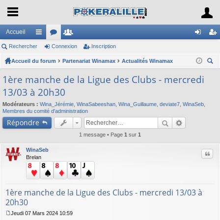
Accueil
Rechercher
ac
or
Connexion
e
Inscription
on
ns
Accueil du forum
co
u
Partenariat Winamax
m
Actualités Winamax
ne
cri
ec
ur
m
br
xi
pti
1ère manche de la Ligue des Clubs - mercredi
her
13/03 à 20h30
ci
s
es
on
on
ch
Modérateurs :
Wina_Jérémie
,
WinaSabeeshan
,
Wina_Guillaume
,
deviate7
,
WinaSeb
,
er
s
Membres du comité d'administration
Répondre
1 message • Page
1
sur
1
WinaSeb
Citer
Brelan
1ère manche de la Ligue des Clubs - mercredi 13/03 à
20h30
Jeudi 07 Mars 2024 10:59
M