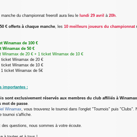
 manche du championnat freeroll aura lieu le
lundi 29 avril
à
20h
.
50 € offerts à chaque manche
, les
10 meilleurs joueurs du championnat
r
ket Winamax de 100 €
et Winamax de 50 €
ket Winamax de 20 € + 1 ticket Winamax de 10 €
 1 ticket Winamax de 20 €
 1 ticket Winamax de 10 €
: 1 ticket Winamax de 5€
s importantes :
is sont exclusivement réservés aux membres du club affiliés à Winamax 
s mot de passe
.
ciel Winamax
, vous trouverez le tournoi dans l'onglet "Tournois" puis "Clubs". 
e tournoi s'affiche.
z des questions, nous sommes à votre écoute.
 à toutes et à tous !