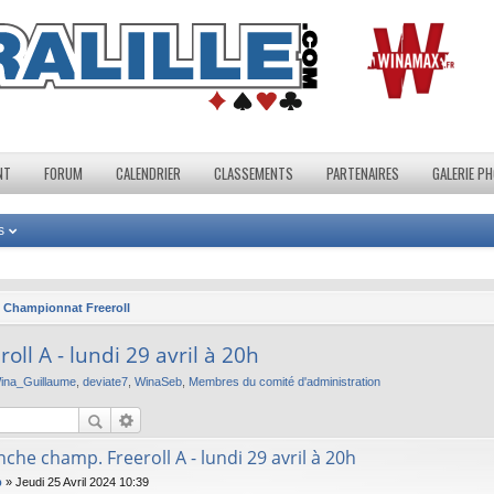
NT
FORUM
CALENDRIER
CLASSEMENTS
PARTENAIRES
GALERIE P
s
Championnat Freeroll
l A - lundi 29 avril à 20h
ina_Guillaume
,
deviate7
,
WinaSeb
,
Membres du comité d'administration
he champ. Freeroll A - lundi 29 avril à 20h
b
»
Jeudi 25 Avril 2024 10:39