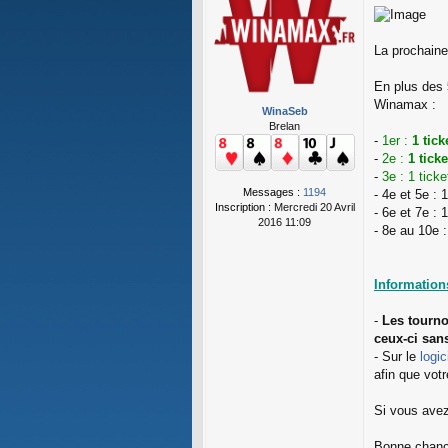
M
e
s
s
La prochaine
a
g
En plus des
e
Winamax :
WinaSeb
Brelan
-
1er :
1 tic
-
2e :
1 tick
-
3e : 1 tic
Messages :
1194
- 4e et 5e :
Inscription :
Mercredi 20 Avril
- 6e et 7e :
2016 11:09
- 8e au 10e 
Information
-
Les tourno
ceux-ci san
- Sur le
logi
afin que votr
Si vous ave
Bonne chance