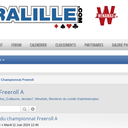
NT
FORUM
CALENDRIER
CLASSEMENTS
PARTENAIRES
GALERIE P
s
Championnat Freeroll
reeroll A
ina_Guillaume
,
deviate7
,
WinaSeb
,
Membres du comité d'administration
 du championnat Freeroll A
b
»
Mardi 11 Juin 2024 12:46