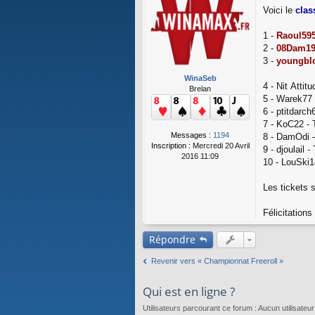
M
Voici le
clas
e
s
s
1 -
Raoul59
a
2 -
08Dam1
g
3 -
youngbl
e
WinaSeb
4 - Nit Atti
Brelan
5 - Warek77
6 - ptitdarc
7 - KoC22 -
Messages :
1194
8 - DamOdi 
Inscription :
Mercredi 20 Avril
9 - djoulail 
2016 11:09
10 - LouSki1
Les tickets s
Félicitations
Répondre
Revenir vers « Championnat Freeroll »
Qui est en ligne ?
Utilisateurs parcourant ce forum : Aucun utilisateur i