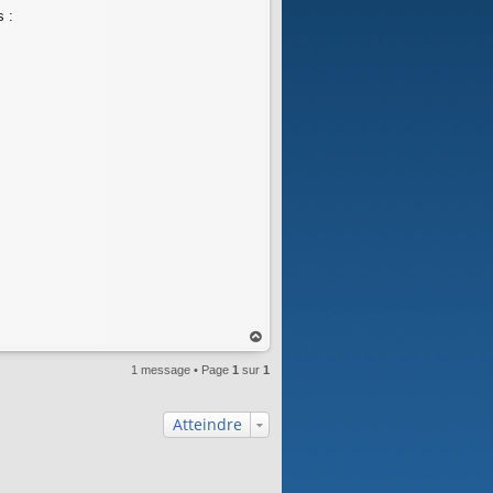
s :
au
1 message • Page
1
sur
t
1
Atteindre