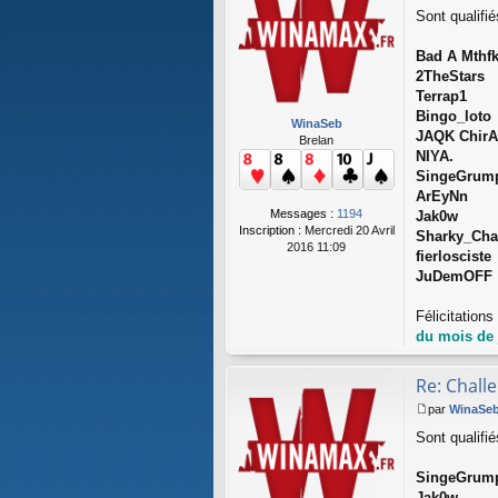
M
Sont qualifi
e
s
s
Bad A Mthf
a
2TheStars
g
Terrap1
e
Bingo_loto
WinaSeb
JAQK Chir
Brelan
NIYA.
SingeGrum
ArEyNn
Messages :
1194
Jak0w
Inscription :
Mercredi 20 Avril
Sharky_Ch
2016 11:09
fierlosciste
JuDemOFF
Félicitation
du mois de j
Re: Chall
par
WinaSe
M
Sont qualifi
e
s
s
SingeGrum
a
Jak0w