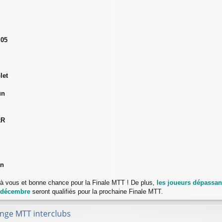
d05
let
un
kR
an
s à vous et bonne chance pour la Finale MTT ! De plus,
les joueurs dépassant
 décembre
seront qualifiés pour la prochaine Finale MTT.
enge MTT interclubs