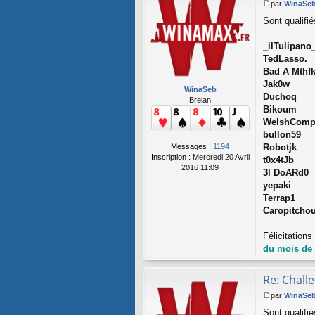
par
WinaSe
M
Sont qualifi
e
s
s
_ilTulipano
a
TedLasso.
g
Bad A Mthf
e
Jak0w
WinaSeb
Duchoq
Brelan
Bikoum
WelshComp
bullon59
Messages :
1194
Robotjk
Inscription :
Mercredi 20 Avril
t0x4tJb
2016 11:09
3l DoARd0
yepaki
Terrap1
Caropitcho
Félicitation
du mois de 
Re: Chall
par
WinaSe
M
Sont qualifi
e