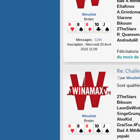
Bad A Mthf
g
EllaKnox
e
A.Grindzm
WinaSeb
Slarone
Brelan
Bikoum
2TheStars
R_Quaresm
Messages :
1194
Andredu60
Inscription :
Mercredi 20 Avril
2016 11:09
Félicitation
du mois de
Re: Chall
par
WinaSe
M
Sont qualifi
e
s
s
2TheStars
a
Bikoum
g
LeonDeWint
e
SingeGrum
WinaSeb
AlexKid_
Brelan
GraiSse.4F
Bad A Mthf
yepaki