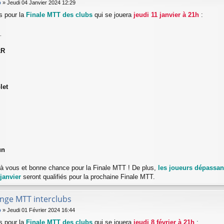
b
»
Jeudi 04 Janvier 2024 12:29
és pour la
Finale MTT des clubs
qui se jouera
jeudi 11 janvier à 21h
:
_
kR
let
un
s à vous et bonne chance pour la Finale MTT ! De plus,
les joueurs dépassant
janvier
seront qualifiés pour la prochaine Finale MTT.
enge MTT interclubs
b
»
Jeudi 01 Février 2024 16:44
és pour la
Finale MTT des clubs
qui se jouera
jeudi 8 février à 21h
: