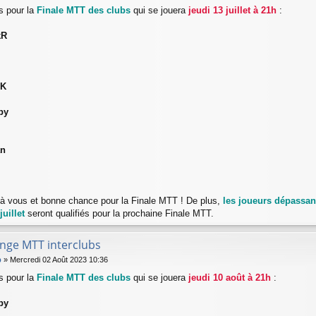
és pour la
Finale MTT des clubs
qui se jouera
jeudi 13 juillet à 21h
:
kR
AK
py
an
s à vous et bonne chance pour la Finale MTT ! De plus,
les joueurs dépassant
uillet
seront qualifiés pour la prochaine Finale MTT.
enge MTT interclubs
b
»
Mercredi 02 Août 2023 10:36
és pour la
Finale MTT des clubs
qui se jouera
jeudi 10 août à 21h
:
py