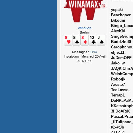
s
s
yepaki
a
Beachgoer
g
Bikoum
e
Bingo_Loc
WinaSeb
AlexKid_
Brelan
SingeGrum
Budd.4nd0
Caropitcho
Messages :
1194
eljie111
Inscription :
Mercredi 20 Avril
JuDemOFF
2016 11:09
Jako_w
JAQK Chir
WelshComp
Robotjk
Aresto7
TedLasso.
Terrap1
DoNPaPaM
KKatastrop
3l DoARd0
Pascal.Pra
_ilTulipano
t0x4tJb
ALL4a4