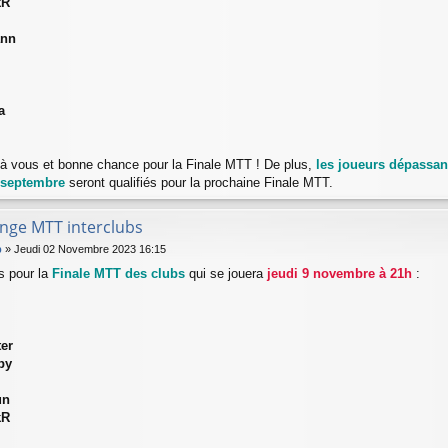
kR
ann
a
s à vous et bonne chance pour la Finale MTT ! De plus,
les joueurs dépassant
 septembre
seront qualifiés pour la prochaine Finale MTT.
enge MTT interclubs
b
»
Jeudi 02 Novembre 2023 16:15
és pour la
Finale MTT des clubs
qui se jouera
jeudi 9 novembre à 21h
:
er
py
un
kR