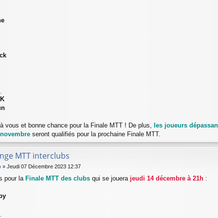
he
ck
_
AK
un
s à vous et bonne chance pour la Finale MTT ! De plus,
les joueurs dépassant
 novembre
seront qualifiés pour la prochaine Finale MTT.
enge MTT interclubs
b
»
Jeudi 07 Décembre 2023 12:37
és pour la
Finale MTT des clubs
qui se jouera
jeudi 14 décembre à 21h
:
py
_