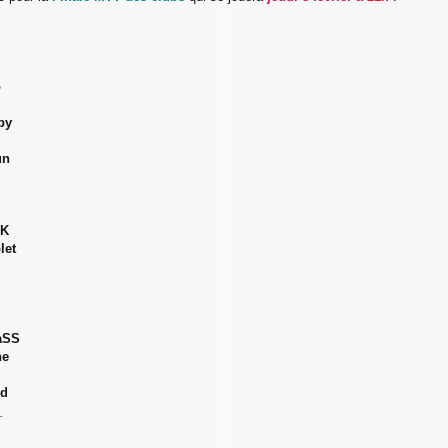
o
py
un
AK
let
aSS
he
ud
_