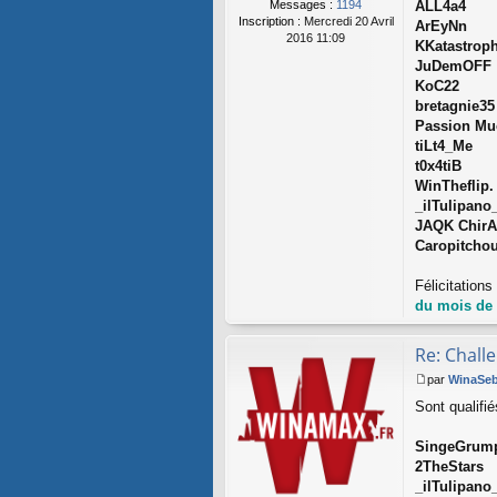
Messages :
1194
ALL4a4
Inscription :
Mercredi 20 Avril
ArEyNn
2016 11:09
KKatastrop
JuDemOFF
KoC22
bretagnie35
Passion Mu
tiLt4_Me
t0x4tiB
WinTheflip.
_ilTulipano
JAQK Chir
Caropitcho
Félicitation
du mois de
Re: Chall
par
WinaSe
M
Sont qualifi
e
s
s
SingeGrum
a
2TheStars
g
_ilTulipano
e