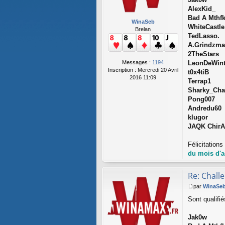
g
AlexKid_
e
Bad A Mthf
WinaSeb
WhiteCastle
Brelan
TedLasso.
A.Grindzm
2TheStars
Messages :
1194
LeonDeWint
Inscription :
Mercredi 20 Avril
t0x4tiB
2016 11:09
Terrap1
Sharky_Ch
Pong007
Andredu60
klugor
JAQK Chir
Félicitation
du mois d'a
Re: Chall
par
WinaSe
M
Sont qualifi
e
s
s
Jak0w
a