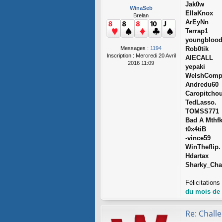
Jak0w
WinaSeb
EllaKnox
Brelan
ArEyNn
Terrap1
youngbloo
Messages :
1194
Rob0tik
Inscription :
Mercredi 20 Avril
AIECALL
2016 11:09
yepaki
WelshComp
Andredu60
Caropitcho
TedLasso.
TOMSS771
Bad A Mthf
t0x4tiB
-vince59
WinTheflip.
Hdartax
Sharky_Ch
Félicitation
du mois de
Re: Chall