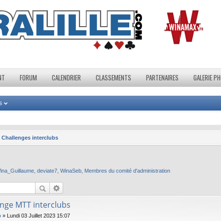
NT
FORUM
CALENDRIER
CLASSEMENTS
PARTENAIRES
GALERIE P
s
Challenges interclubs
ina_Guillaume
,
deviate7
,
WinaSeb
,
Membres du comité d'administration
enge MTT interclubs
b
»
Lundi 03 Juillet 2023 15:07