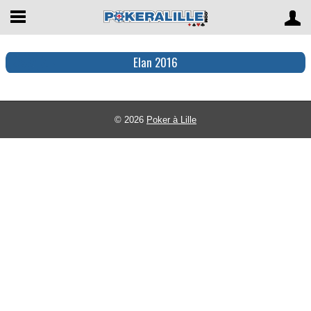
Elan 2016
© 2026
Poker à Lille