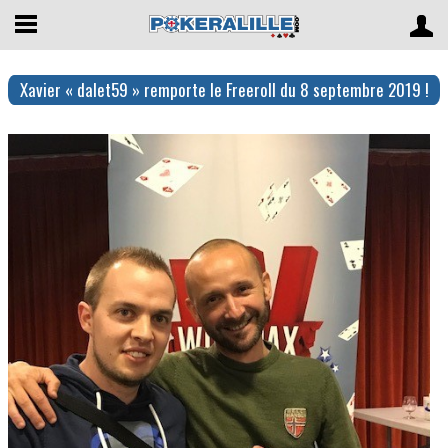
Xavier « dalet59 » remporte le Freeroll du 8 septembre 2019 !